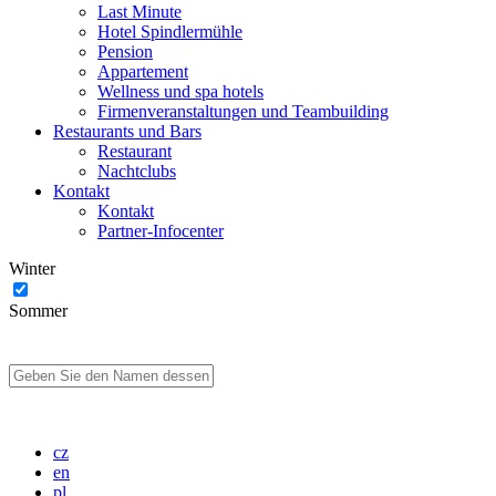
Last Minute
Hotel Spindlermühle
Pension
Appartement
Wellness und spa hotels
Firmenveranstaltungen und Teambuilding
Restaurants und Bars
Restaurant
Nachtclubs
Kontakt
Kontakt
Partner-Infocenter
Winter
Sommer
cz
en
pl