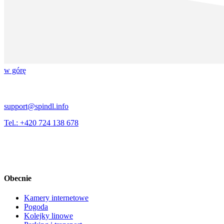
w górę
support@spindl.info
Tel.: +420 724 138 678
Obecnie
Kamery internetowe
Pogoda
Kolejky linowe