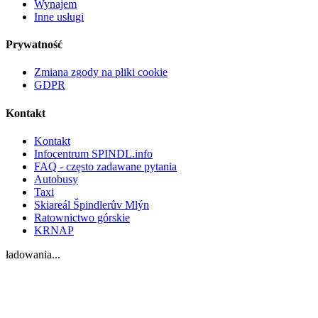
Wynajem
Inne usługi
Prywatność
Zmiana zgody na pliki cookie
GDPR
Kontakt
Kontakt
Infocentrum SPINDL.info
FAQ - często zadawane pytania
Autobusy
Taxi
Skiareál Špindlerův Mlýn
Ratownictwo górskie
KRNAP
ładowania...