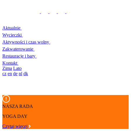
Aktualnie
Wycieczki
Aktywności i czas wolny
Zakwaterowanie
Restauracje i bary
Kontakt
Zima
Lato
cz
en
de
nl
dk
NASZA RADA
YOGA DAY
Czytaj więcej