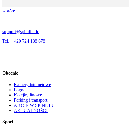
w górę
support@spindl.info
Tel.: +420 724 138 678
Obecnie
Kamery internetowe
Pogoda
Kolejky linowe
Parking i transport
AKCJE W ŠPINDLU
AKTUALNOŚCI
Sport