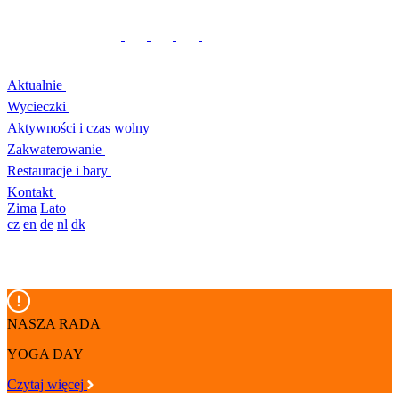
Aktualnie
Wycieczki
Aktywności i czas wolny
Zakwaterowanie
Restauracje i bary
Kontakt
Zima
Lato
cz
en
de
nl
dk
NASZA RADA
YOGA DAY
Czytaj więcej