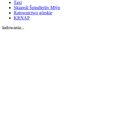
Taxi
Skiareál Špindlerův Mlýn
Ratownictwo górskie
KRNAP
ładowania...