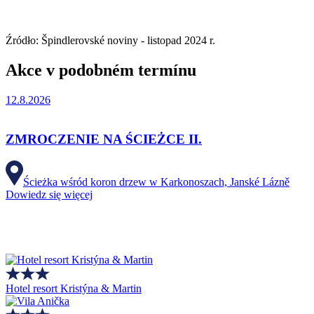
Źródło: Špindlerovské noviny - listopad 2024 r.
Akce v podobném termínu
12.8.2026
ZMROCZENIE NA ŚCIEŻCE II.
Ścieżka wśród koron drzew w Karkonoszach, Janské Lázně
Dowiedz się więcej
Hotel resort Kristýna & Martin