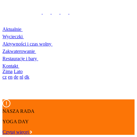
Aktualnie
Wycieczki
Aktywności i czas wolny
Zakwaterowanie
Restauracje i bary
Kontakt
Zima
Lato
cz
en
de
nl
dk
NASZA RADA
YOGA DAY
Czytaj więcej