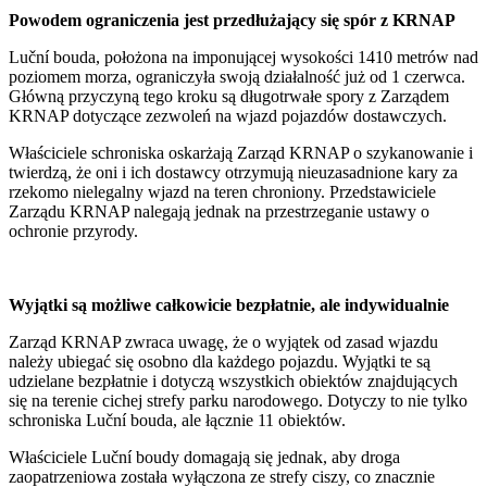
Powodem ograniczenia jest przedłużający się spór z KRNAP
Luční bouda, położona na imponującej wysokości 1410 metrów nad
poziomem morza, ograniczyła swoją działalność już od 1 czerwca.
Główną przyczyną tego kroku są długotrwałe spory z Zarządem
KRNAP dotyczące zezwoleń na wjazd pojazdów dostawczych.
Właściciele schroniska oskarżają Zarząd KRNAP o szykanowanie i
twierdzą, że oni i ich dostawcy otrzymują nieuzasadnione kary za
rzekomo nielegalny wjazd na teren chroniony. Przedstawiciele
Zarządu KRNAP nalegają jednak na przestrzeganie ustawy o
ochronie przyrody.
Wyjątki są możliwe całkowicie bezpłatnie, ale indywidualnie
Zarząd KRNAP zwraca uwagę, że o wyjątek od zasad wjazdu
należy ubiegać się osobno dla każdego pojazdu. Wyjątki te są
udzielane bezpłatnie i dotyczą wszystkich obiektów znajdujących
się na terenie cichej strefy parku narodowego. Dotyczy to nie tylko
schroniska Luční bouda, ale łącznie 11 obiektów.
Właściciele Luční boudy domagają się jednak, aby droga
zaopatrzeniowa została wyłączona ze strefy ciszy, co znacznie