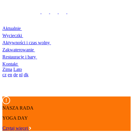
Aktualnie
Wycieczki
Aktywności i czas wolny
Zakwaterowanie
Restauracje i bary
Kontakt
Zima
Lato
cz
en
de
nl
dk
NASZA RADA
YOGA DAY
Czytaj więcej