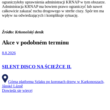
ograniczyłoby uprawnienia administracji KRNAP w tym obszarze.
Administracja KRNAP ma bowiem prawo ograniczyć lub nawet
całkowicie zakazać ruchu drogowego w strefie ciszy. Spór ten ma
wpływ na odwiedzających i komplikuje sytuację.
Źródło: Krkonošský deník
Akce v podobném termínu
8.8.2026
SILENT DISCO NA ŚCIEŻCE II.
Górna platforma Szlaku po koronach drzew w Karkonoszach,
Jánské Lázně
Dowiedz się więcej