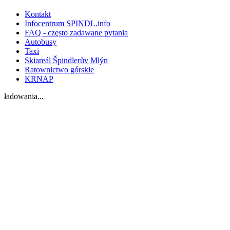
Kontakt
Infocentrum SPINDL.info
FAQ - często zadawane pytania
Autobusy
Taxi
Skiareál Špindlerův Mlýn
Ratownictwo górskie
KRNAP
ładowania...