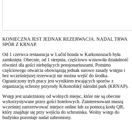
KONIECZNA JEST JEDNAK REZERWACJA. NADAL TRWA
SPÓR Z KRNAP.
Od 1 czerwca restauracja w Luční bouda w Karkonoszach była
zamknięta. Obecnie, od 1 sierpnia, częściowo wznowiła działalność
również dla gości niebędących pensjonariuszami. Pomimo
częściowego otwarcia obowiązują jednak surowe zasady wstępu i
bez wcześniejszej rezerwacji nie można wejść do środka.
Ograniczony tryb pracy jest wynikiem trwających sporów z
organizacją ochrony przyrody Krkonošský národní park (KRNAP).
Wstęp jest uzależniony od wolnych miejsc, które nie są obecnie
wykorzystywane przez gości hotelowych. Zainteresowani muszą
wcześniej zarezerwować miejsce online lub za pomocą kodu QR,
który znajduje się przy wejściu do schroniska. Wolny wstęp do
budynku pozostaje nadal zabroniony.