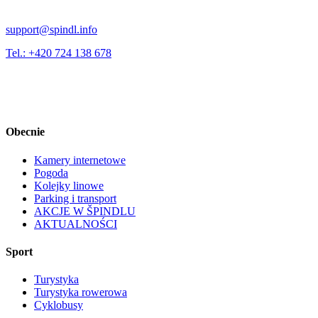
support@spindl.info
Tel.: +420 724 138 678
Obecnie
Kamery internetowe
Pogoda
Kolejky linowe
Parking i transport
AKCJE W ŠPINDLU
AKTUALNOŚCI
Sport
Turystyka
Turystyka rowerowa
Cyklobusy