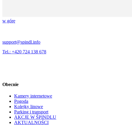
w górę
support@spindl.info
Tel.: +420 724 138 678
Obecnie
Kamery internetowe
Pogoda
Kolejky linowe
Parking i transport
AKCJE W ŠPINDLU
AKTUALNOŚCI