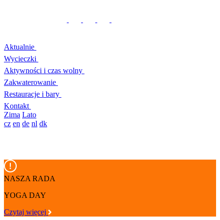
Aktualnie
Wycieczki
Aktywności i czas wolny
Zakwaterowanie
Restauracje i bary
Kontakt
Zima
Lato
cz
en
de
nl
dk
NASZA RADA
YOGA DAY
Czytaj więcej