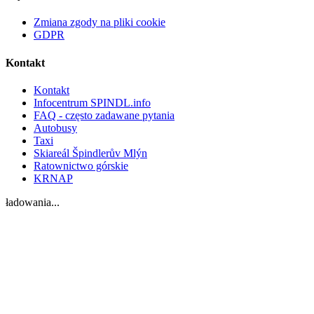
Zmiana zgody na pliki cookie
GDPR
Kontakt
Kontakt
Infocentrum SPINDL.info
FAQ - często zadawane pytania
Autobusy
Taxi
Skiareál Špindlerův Mlýn
Ratownictwo górskie
KRNAP
ładowania...