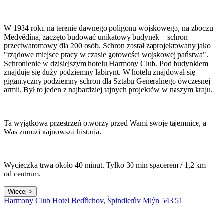
W 1984 roku na terenie dawnego poligonu wojskowego, na zboczu
Medvědína, zaczęto budować unikatowy budynek – schron
przeciwatomowy dla 200 osób. Schron został zaprojektowany jako
"rządowe miejsce pracy w czasie gotowości wojskowej państwa".
Schronienie w dzisiejszym hotelu Harmony Club. Pod budynkiem
znajduje się duży podziemny labirynt. W hotelu znajdował się
gigantyczny podziemny schron dla Sztabu Generalnego ówczesnej
armii. Był to jeden z najbardziej tajnych projektów w naszym kraju.
Ta wyjątkowa przestrzeń otworzy przed Wami swoje tajemnice, a
Was zmrozi najnowsza historia.
Wycieczka trwa około 40 minut. Tylko 30 min spacerem / 1,2 km
od centrum.
Więcej >
Leaflet
|
© Seznam.cz a.s. a další
Harmony Club Hotel Bedřichov, Špindlerův Mlýn 543 51
+