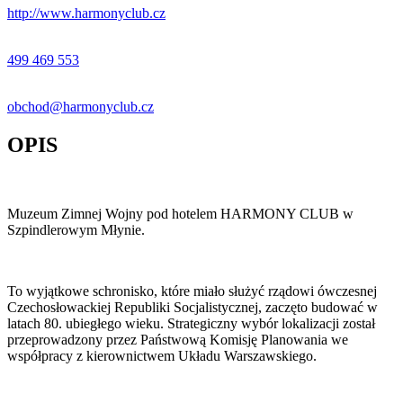
−
http://www.harmonyclub.cz
499 469 553
obchod@harmonyclub.cz
OPIS
Muzeum Zimnej Wojny pod hotelem HARMONY CLUB w
Szpindlerowym Młynie.
To wyjątkowe schronisko, które miało służyć rządowi ówczesnej
Czechosłowackiej Republiki Socjalistycznej, zaczęto budować w
latach 80. ubiegłego wieku. Strategiczny wybór lokalizacji został
przeprowadzony przez Państwową Komisję Planowania we
współpracy z kierownictwem Układu Warszawskiego.