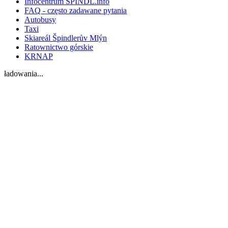
Infocentrum SPINDL.info
FAQ - często zadawane pytania
Autobusy
Taxi
Skiareál Špindlerův Mlýn
Ratownictwo górskie
KRNAP
ładowania...