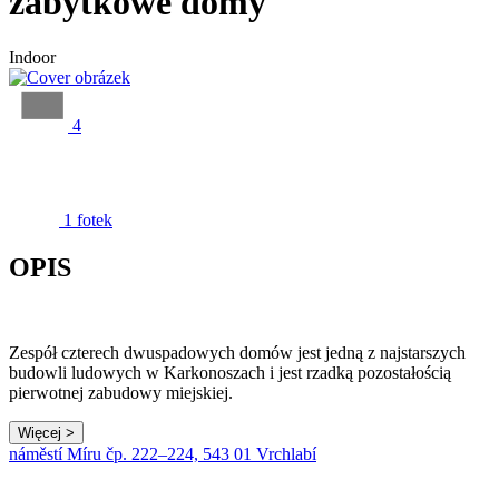
zabytkowe domy
Indoor
4
1 fotek
OPIS
Zespół czterech dwuspadowych domów jest jedną z najstarszych
budowli ludowych w Karkonoszach i jest rzadką pozostałością
pierwotnej zabudowy miejskiej.
Więcej >
Leaflet
|
© Seznam.cz a.s. a další
náměstí Míru čp. 222–224, 543 01 Vrchlabí
+