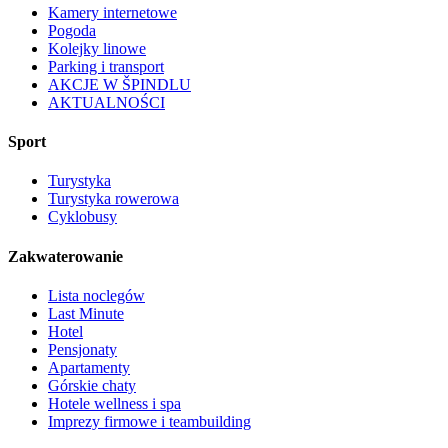
Kamery internetowe
Pogoda
Kolejky linowe
Parking i transport
AKCJE W ŠPINDLU
AKTUALNOŚCI
Sport
Turystyka
Turystyka rowerowa
Cyklobusy
Zakwaterowanie
Lista noclegów
Last Minute
Hotel
Pensjonaty
Apartamenty
Górskie chaty
Hotele wellness i spa
Imprezy firmowe i teambuilding