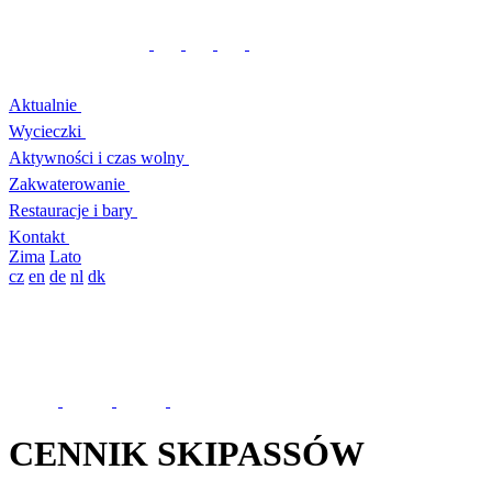
Aktualnie
Wycieczki
Aktywności i czas wolny
Zakwaterowanie
Restauracje i bary
Kontakt
Zima
Lato
cz
en
de
nl
dk
CENNIK SKIPASSÓW