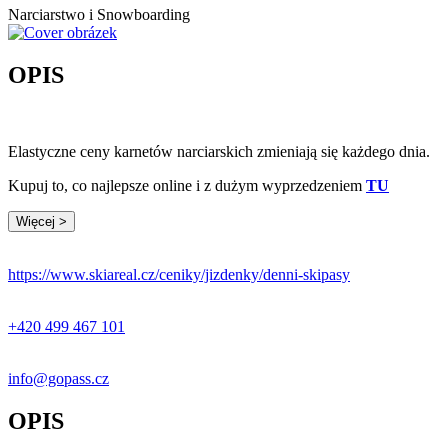
Narciarstwo i Snowboarding
OPIS
Elastyczne ceny karnetów narciarskich zmieniają się każdego dnia.
Kupuj to, co najlepsze online i z dużym wyprzedzeniem
TU
Więcej >
https://www.skiareal.cz/ceniky/jizdenky/denni-skipasy
+420 499 467 101
info@gopass.cz
OPIS