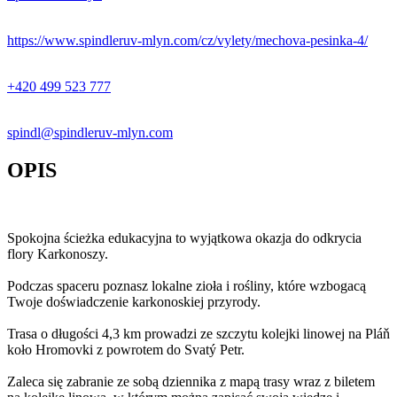
https://www.spindleruv-mlyn.com/cz/vylety/mechova-pesinka-4/
+420 499 523 777
spindl@spindleruv-mlyn.com
OPIS
Spokojna ścieżka edukacyjna to wyjątkowa okazja do odkrycia
flory Karkonoszy.
Podczas spaceru poznasz lokalne zioła i rośliny, które wzbogacą
Twoje doświadczenie karkonoskiej przyrody.
Trasa o długości 4,3 km prowadzi ze szczytu kolejki linowej na Pláň
koło Hromovki z powrotem do Svatý Petr.
Zaleca się zabranie ze sobą dziennika z mapą trasy wraz z biletem