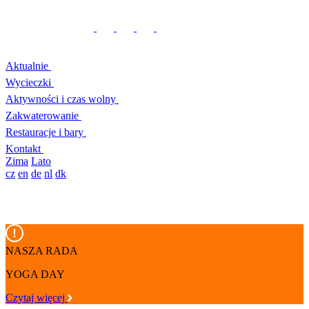
Aktualnie
Wycieczki
Aktywności i czas wolny
Zakwaterowanie
Restauracje i bary
Kontakt
Zima
Lato
cz
en
de
nl
dk
NASZA RADA
YOGA DAY
Czytaj więcej