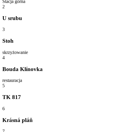
Stacja górna
2
U srubu
3
Stoh
skrzyżowanie
4
Bouda Klínovka
restauracja
5
TK 817
6
Krásná pláň
7