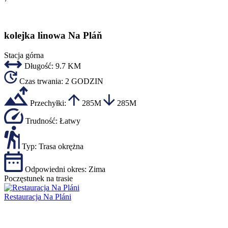
kolejka linowa Na Pláň
Stacja górna
Długość:
9.7 KM
Czas trwania:
2 GODZIN
Przechyłki:
285M
285M
Trudność:
Łatwy
Typ:
Trasa okrężna
Odpowiedni okres:
Zima
Poczęstunek na trasie
Restauracja Na Pláni