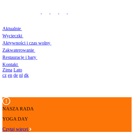
Aktualnie
Wycieczki
Aktywności i czas wolny
Zakwaterowanie
Restauracje i bary
Kontakt
Zima
Lato
cz
en
de
nl
dk
NASZA RADA
YOGA DAY
Czytaj więcej