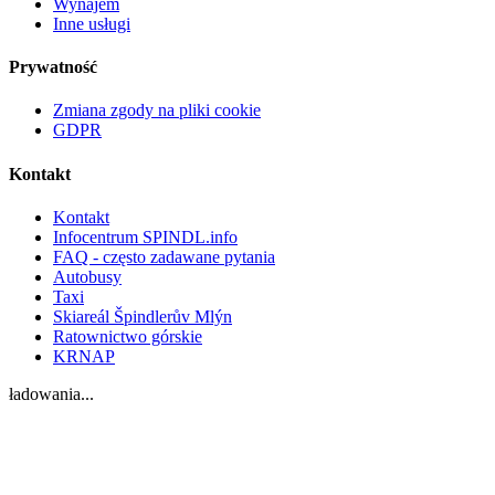
Wynajem
Inne usługi
Prywatność
Zmiana zgody na pliki cookie
GDPR
Kontakt
Kontakt
Infocentrum SPINDL.info
FAQ - często zadawane pytania
Autobusy
Taxi
Skiareál Špindlerův Mlýn
Ratownictwo górskie
KRNAP
ładowania...