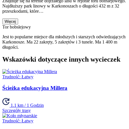
Znajduje się na terenie dojrzałego lasu w rejonie toru bobslejowego.
Najdłuższy park linowy w Karkonoszach o długości 432 m z 32
przeszkodami, które…
Więcej
Tor bobslejowy
Jest to popularne miejsce dla młodszych i starszych odwiedzających
Karkonosze. Ma 22 zakręty, 5 zakrętów i 3 tunele. Ma 1 400 m
długości.
Wskazówki dotyczące innych wycieczek
Trudność:
Łatwy
Ścieżka edukacyjna Millera
1.1 km / 1 Godzin
Szczegóły trasy
Trudność:
Łatwy