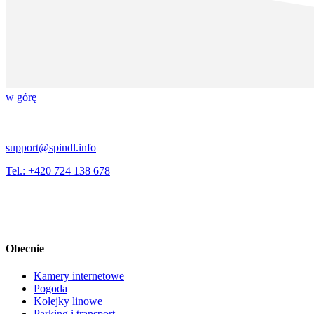
w górę
support@spindl.info
Tel.: +420 724 138 678
Obecnie
Kamery internetowe
Pogoda
Kolejky linowe
Parking i transport