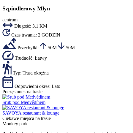
Szpindlerowy Młyn
centrum
Długość:
3.1 KM
Czas trwania:
2 GODZIN
Przechyłki:
50M
50M
Trudność:
Łatwy
Typ:
Trasa okrężna
Odpowiedni okres:
Lato
Poczęstunek na trasie
Srub pod Medvědínem
SAVOYA restaurant & lounge
Ciekawe miejsca na trasie
Monkey park