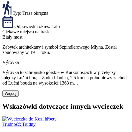
Typ:
Trasa okrężna
Odpowiedni okres:
Lato
Ciekawe miejsca na trasie
Biały most
Zabytek architektury i symbol Szpindlerowego Młyna. Został
zbudowany w 1911 roku.
Výrovka
Výrovka to schronisko górskie w Karkonoszach w przełęczy
między Luční horą a Zadní Planiną, 2,5 km na południowy zachód
od Luční bouda na wysokości 1363 m…
Więcej
Wskazówki dotyczące innych wycieczek
Trudność:
Trudny