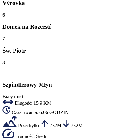
Výrovka
6
Domek na Rozcestí
7
Św. Piotr
8
Szpindlerowy Młyn
Biały most
Długość:
15.9 KM
Czas trwania:
6:06 GODZIN
Przechyłki:
732M
732M
Trudność:
Średni