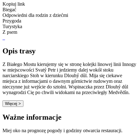
Kopiuj link
Biegać
Odpowiedni dla rodzin z dziećmi
Przygoda
Turystyka
Z psem
Opis trasy
Z Białego Mostu kierujemy się w stronę kolejki linowej linii Innogy
w miejscowości Svatý Petr i jedziemy dalej wokół stoku
narciarskiego Stoh w kierunku Dlouhý důl. Mija się ciekawe
miejsca z informacjami o dawnym górnictwie rudowym oraz
nieczynne już wejście do sztolni. Wspinaczka przez Dlouhý důl
wynagrodzi Cię po chwili widokami na przeciwległy Medvědín.
Więcej >
Ważne informacje
Miej oko na prognozę pogody i godziny otwarcia restauracji.