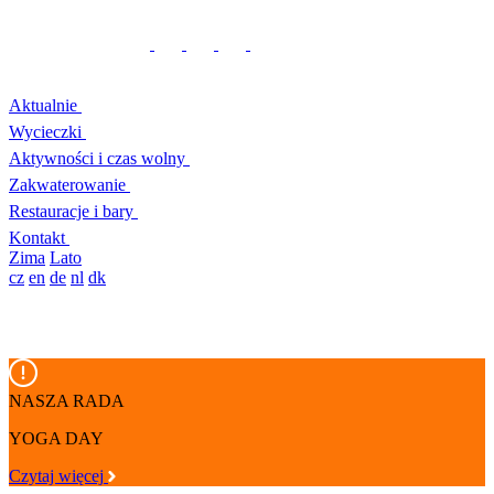
Aktualnie
Wycieczki
Aktywności i czas wolny
Zakwaterowanie
Restauracje i bary
Kontakt
Zima
Lato
cz
en
de
nl
dk
NASZA RADA
YOGA DAY
Czytaj więcej