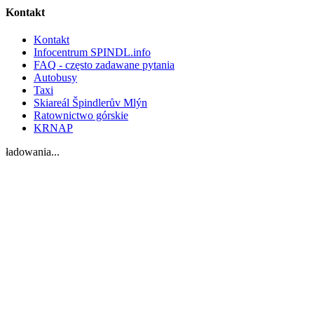
Kontakt
Kontakt
Infocentrum SPINDL.info
FAQ - często zadawane pytania
Autobusy
Taxi
Skiareál Špindlerův Mlýn
Ratownictwo górskie
KRNAP
ładowania...