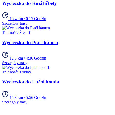
Wycieczka do Kozí hřbety
16.4 km / 6:15 Godzin
Szczegóły trasy
Trudność:
Średni
Wycieczka do Ptačí kámen
12.8 km / 4:36 Godzin
Szczegóły trasy
Trudność:
Trudny
Wycieczka do Luční bouda
15.3 km / 5:56 Godzin
Szczegóły trasy