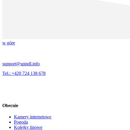
w górę
support@spindl.info
Tel.: +420 724 138 678
Obecnie
Kamery internetowe
Pogoda
Kolejky linowe