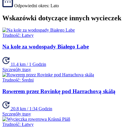
Odpowiedni okres:
Lato
Wskazówki dotyczące innych wycieczek
Trudność:
Łatwy
Na kole za wodospady Białego Labe
11.4 km / 1 Godzin
Szczegóły trasy
Trudność:
Średni
Rowerem przez Rovinkę pod Harrachovą skálą
20.8 km / 1:34 Godzin
Szczegóły trasy
Trudność:
Łatwy