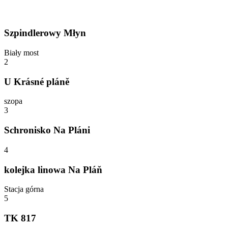
Szpindlerowy Młyn
Biały most
2
U Krásné pláně
szopa
3
Schronisko Na Pláni
4
kolejka linowa Na Pláň
Stacja górna
5
TK 817