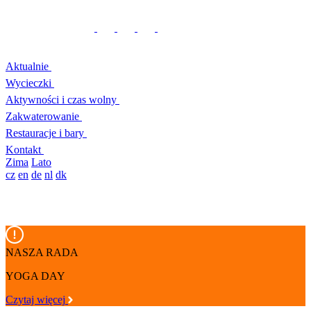
Aktualnie
Wycieczki
Aktywności i czas wolny
Zakwaterowanie
Restauracje i bary
Kontakt
Zima
Lato
cz
en
de
nl
dk
NASZA RADA
YOGA DAY
Czytaj więcej