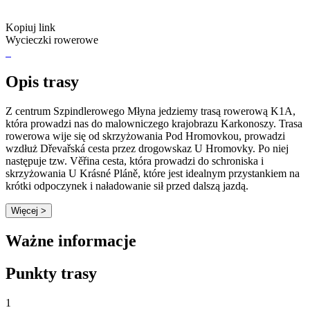
Kopiuj link
Wycieczki rowerowe
Opis trasy
Z centrum Szpindlerowego Młyna jedziemy trasą rowerową K1A,
która prowadzi nas do malowniczego krajobrazu Karkonoszy. Trasa
rowerowa wije się od skrzyżowania Pod Hromovkou, prowadzi
wzdłuż Dřevařská cesta przez drogowskaz U Hromovky. Po niej
następuje tzw. Věřina cesta, która prowadzi do schroniska i
skrzyżowania U Krásné Pláně, które jest idealnym przystankiem na
krótki odpoczynek i naładowanie sił przed dalszą jazdą.
Więcej >
Ważne informacje
Punkty trasy
1