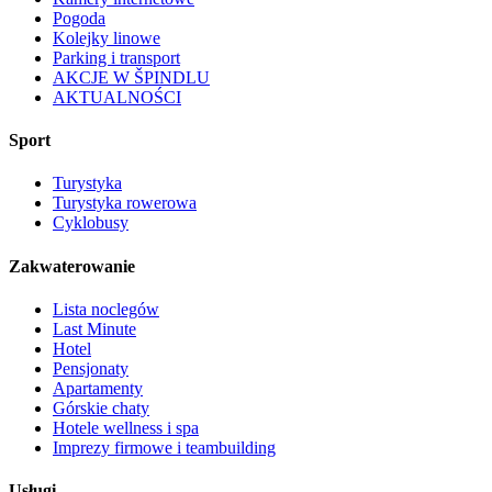
Pogoda
Kolejky linowe
Parking i transport
AKCJE W ŠPINDLU
AKTUALNOŚCI
Sport
Turystyka
Turystyka rowerowa
Cyklobusy
Zakwaterowanie
Lista noclegów
Last Minute
Hotel
Pensjonaty
Apartamenty
Górskie chaty
Hotele wellness i spa
Imprezy firmowe i teambuilding
Usługi