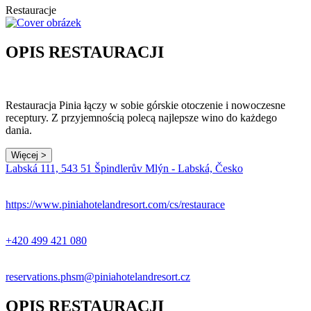
Restauracje
OPIS RESTAURACJI
Restauracja Pinia łączy w sobie górskie otoczenie i nowoczesne
receptury. Z przyjemnością polecą najlepsze wino do każdego
dania.
Więcej >
Labská 111, 543 51 Špindlerův Mlýn - Labská, Česko
https://www.piniahotelandresort.com/cs/restaurace
+420 499 421 080
reservations.phsm@piniahotelandresort.cz
OPIS RESTAURACJI