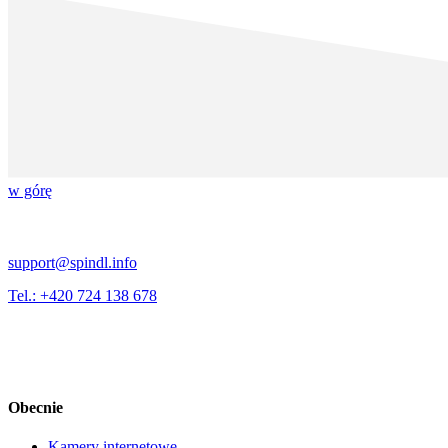
w górę
support@spindl.info
Tel.: +420 724 138 678
Obecnie
Kamery internetowe