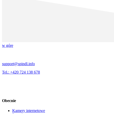
w górę
support@spindl.info
Tel.: +420 724 138 678
Obecnie
Kamery internetowe