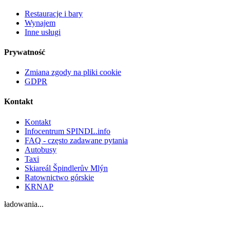
Restauracje i bary
Wynajem
Inne usługi
Prywatność
Zmiana zgody na pliki cookie
GDPR
Kontakt
Kontakt
Infocentrum SPINDL.info
FAQ - często zadawane pytania
Autobusy
Taxi
Skiareál Špindlerův Mlýn
Ratownictwo górskie
KRNAP
ładowania...