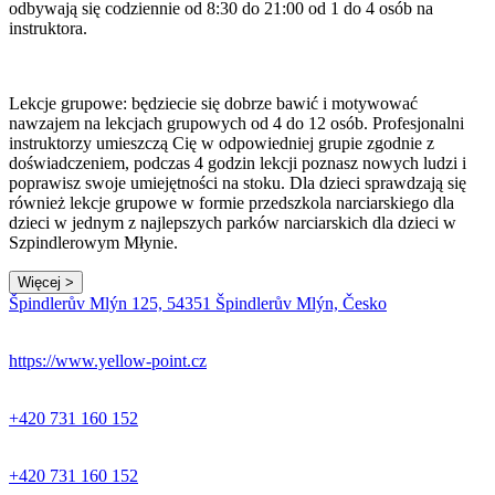
odbywają się codziennie od 8:30 do 21:00 od 1 do 4 osób na
instruktora.
Lekcje grupowe: będziecie się dobrze bawić i motywować
nawzajem na lekcjach grupowych od 4 do 12 osób. Profesjonalni
instruktorzy umieszczą Cię w odpowiedniej grupie zgodnie z
doświadczeniem, podczas 4 godzin lekcji poznasz nowych ludzi i
poprawisz swoje umiejętności na stoku. Dla dzieci sprawdzają się
również lekcje grupowe w formie przedszkola narciarskiego dla
dzieci w jednym z najlepszych parków narciarskich dla dzieci w
Szpindlerowym Młynie.
Więcej >
Leaflet
|
© Seznam.cz a.s. a další
Špindlerův Mlýn 125, 54351 Špindlerův Mlýn, Česko
+
−
https://www.yellow-point.cz
+420 731 160 152
+420 731 160 152