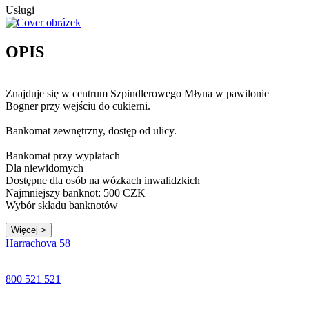
Usługi
OPIS
Znajduje się w centrum Szpindlerowego Młyna w pawilonie
Bogner przy wejściu do cukierni.
Bankomat zewnętrzny, dostęp od ulicy.
Bankomat przy wypłatach
Dla niewidomych
Dostępne dla osób na wózkach inwalidzkich
Najmniejszy banknot: 500 CZK
Wybór składu banknotów
Więcej >
Leaflet
|
© Seznam.cz a.s. a další
Harrachova 58
+
−
800 521 521