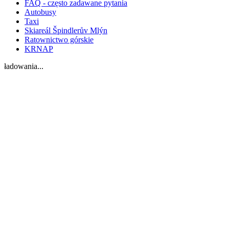
FAQ - często zadawane pytania
Autobusy
Taxi
Skiareál Špindlerův Mlýn
Ratownictwo górskie
KRNAP
ładowania...