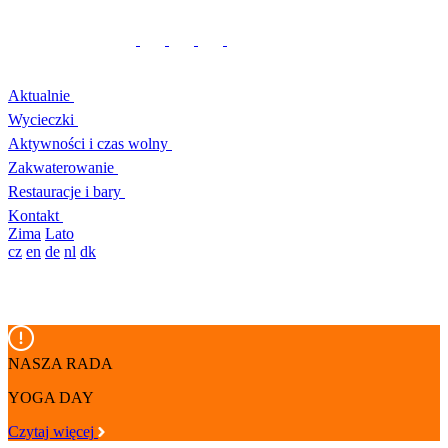
Aktualnie
Wycieczki
Aktywności i czas wolny
Zakwaterowanie
Restauracje i bary
Kontakt
Zima
Lato
cz
en
de
nl
dk
NASZA RADA
YOGA DAY
Czytaj więcej