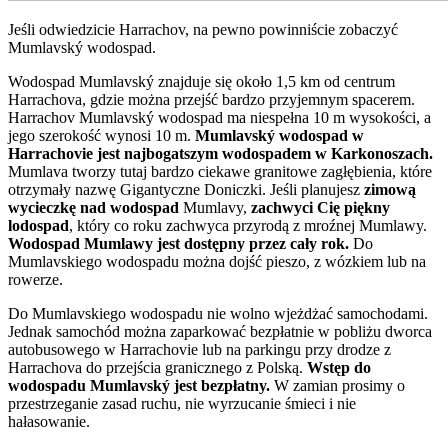
Jeśli odwiedzicie Harrachov, na pewno powinniście zobaczyć
Mumlavský wodospad.
Wodospad Mumlavský znajduje się około 1,5 km od centrum
Harrachova, gdzie można przejść bardzo przyjemnym spacerem.
Harrachov Mumlavský wodospad ma niespełna 10 m wysokości, a
jego szerokość wynosi 10 m.
Mumlavský wodospad w
Harrachovie jest najbogatszym wodospadem w Karkonoszach.
Mumlava tworzy tutaj bardzo ciekawe granitowe zagłębienia, które
otrzymały nazwę Gigantyczne Doniczki. Jeśli planujesz
zimową
wycieczkę nad wodospad
Mumlavy,
zachwyci Cię piękny
lodospad
, który co roku zachwyca przyrodą z mroźnej Mumlawy.
Wodospad Mumlawy jest dostępny przez cały rok.
Do
Mumlavskiego wodospadu można dojść pieszo, z wózkiem lub na
rowerze.
Do Mumlavskiego wodospadu nie wolno wjeżdżać samochodami.
Jednak samochód można zaparkować bezpłatnie w pobliżu dworca
autobusowego w Harrachovie lub na parkingu przy drodze z
Harrachova do przejścia granicznego z Polską.
Wstęp do
wodospadu Mumlavský jest bezpłatny.
W zamian prosimy o
przestrzeganie zasad ruchu, nie wyrzucanie śmieci i nie
hałasowanie.