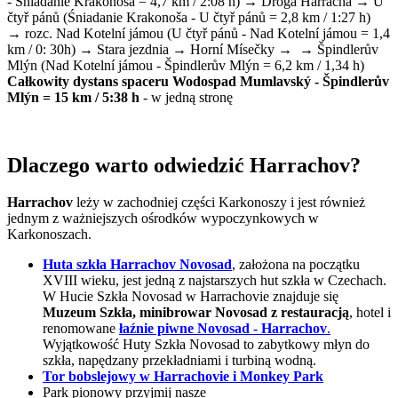
- Śniadanie Krakonoša = 4,7 km / 2:08 h) → Droga Harracha → U
čtyř pánů (Śniadanie Krakonoša - U čtyř pánů = 2,8 km / 1:27 h)
→
rozc. Nad Kotelní jámou (U čtyř pánů - Nad Kotelní jámou = 1,4
km / 0: 30h) → Stara jezdnia → Horní Mísečky →
→ Špindlerův
Mlýn (Nad Kotelní jámou - Špindlerův Mlýn = 6,2 km / 1,34 h)
Całkowity dystans spaceru Wodospad Mumlavský - Špindlerův
Mlýn = 15 km / 5:38 h
- w jedną stronę
Dlaczego warto odwiedzić Harrachov?
Harrachov
leży w zachodniej części Karkonoszy i jest również
jednym z ważniejszych ośrodków wypoczynkowych w
Karkonoszach.
Huta szkła Harrachov Novosad
, założona na początku
XVIII wieku, jest jedną z najstarszych hut szkła w Czechach.
W Hucie Szkła Novosad w Harrachovie znajduje się
Muzeum Szkła, minibrowar Novosad z restauracją
, hotel i
renomowane
łaźnie piwne Novosad - Harrachov
.
Wyjątkowość Huty Szkła Novosad to zabytkowy młyn do
szkła, napędzany przekładniami i turbiną wodną.
Tor bobslejowy w Harrachovie i Monkey Park
Park pionowy przyjmij nasze