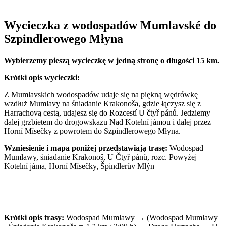
Wycieczka z wodospadów Mumlavské do
Szpindlerowego Młyna
Wybierzemy pieszą wycieczkę w jedną stronę o długości 15 km.
Krótki opis wycieczki:
Z Mumlavskich wodospadów udaje się na piękną wędrówkę
wzdłuż Mumlavy na śniadanie Krakonoša, gdzie łączysz się z
Harrachovą cestą, udajesz się do Rozcestí U čtyř pánů. Jedziemy
dalej grzbietem do drogowskazu Nad Kotelní jámou i dalej przez
Horní Mísečky z powrotem do Szpindlerowego Młyna.
Wzniesienie i mapa poniżej przedstawiają trasę:
Wodospad
Mumlawy, śniadanie Krakonoš, U Čtyř pánů, rozc. Powyżej
Kotelní jáma, Horní Mísečky, Špindlerův Mlýn
Krótki opis trasy:
Wodospad Mumlawy →
(Wodospad Mumlawy