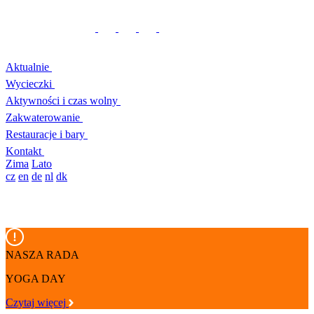
Aktualnie
Wycieczki
Aktywności i czas wolny
Zakwaterowanie
Restauracje i bary
Kontakt
Zima
Lato
cz
en
de
nl
dk
NASZA RADA
YOGA DAY
Czytaj więcej