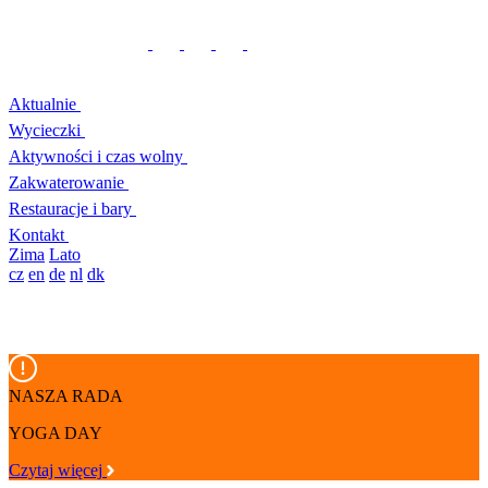
Aktualnie
Wycieczki
Aktywności i czas wolny
Zakwaterowanie
Restauracje i bary
Kontakt
Zima
Lato
cz
en
de
nl
dk
NASZA RADA
YOGA DAY
Czytaj więcej