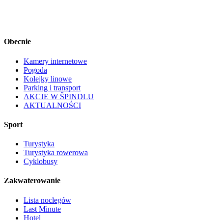
Obecnie
Kamery internetowe
Pogoda
Kolejky linowe
Parking i transport
AKCJE W ŠPINDLU
AKTUALNOŚCI
Sport
Turystyka
Turystyka rowerowa
Cyklobusy
Zakwaterowanie
Lista noclegów
Last Minute
Hotel