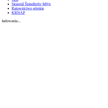
Skiareál Špindlerův Mlýn
Ratownictwo górskie
KRNAP
ładowania...