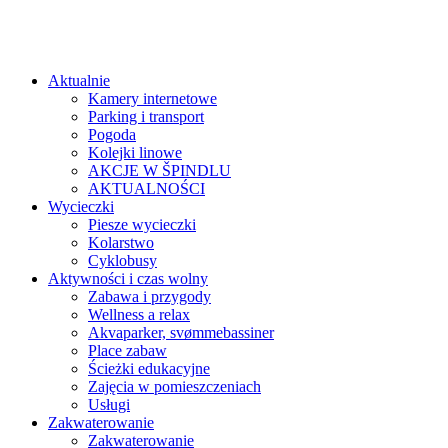
Aktualnie
Kamery internetowe
Parking i transport
Pogoda
Kolejki linowe
AKCJE W ŠPINDLU
AKTUALNOŚCI
Wycieczki
Piesze wycieczki
Kolarstwo
Cyklobusy
Aktywności i czas wolny
Zabawa i przygody
Wellness a relax
Akvaparker, svømmebassiner
Place zabaw
Ścieżki edukacyjne
Zajęcia w pomieszczeniach
Usługi
Zakwaterowanie
Zakwaterowanie