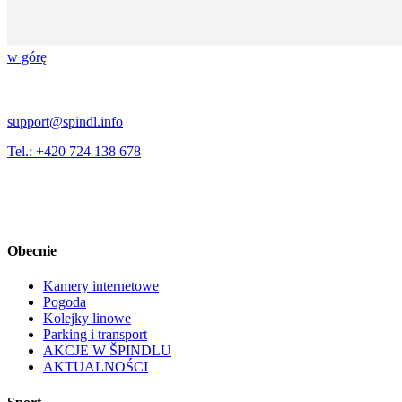
w górę
support@spindl.info
Tel.: +420 724 138 678
Obecnie
Kamery internetowe
Pogoda
Kolejky linowe
Parking i transport
AKCJE W ŠPINDLU
AKTUALNOŚCI