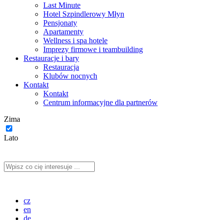
Last Minute
Hotel Szpindlerowy Młyn
Pensjonaty
Apartamenty
Wellness i spa hotele
Imprezy firmowe i teambuilding
Restauracje i bary
Restauracja
Klubów nocnych
Kontakt
Kontakt
Centrum informacyjne dla partnerów
Zima
Lato
cz
en
de