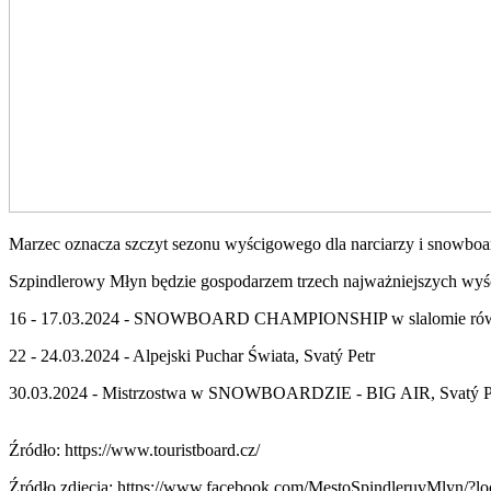
Marzec oznacza szczyt sezonu wyścigowego dla narciarzy i snowboa
Szpindlerowy Młyn będzie gospodarzem trzech najważniejszych wy
16 - 17.03.2024 - SNOWBOARD CHAMPIONSHIP w slalomie równ
22 - 24.03.2024 - Alpejski Puchar Świata, Svatý Petr
30.03.2024 - Mistrzostwa w SNOWBOARDZIE - BIG AIR, Svatý P
Źródło: https://www.touristboard.cz/
Źródło zdjęcia: https://www.facebook.com/MestoSpindleruvMlyn/?l