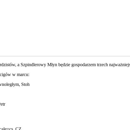
rdzistów, a Szpindlerowy Młyn będzie gospodarzem trzech najważniej
ścigów w marcu:
oległym, Stoh
etr
ocale=cs_CZ