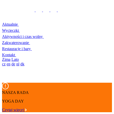
Aktualnie
Wycieczki
Aktywności i czas wolny
Zakwaterowanie
Restauracje i bary
Kontakt
Zima
Lato
cz
en
de
nl
dk
NASZA RADA
YOGA DAY
Czytaj więcej