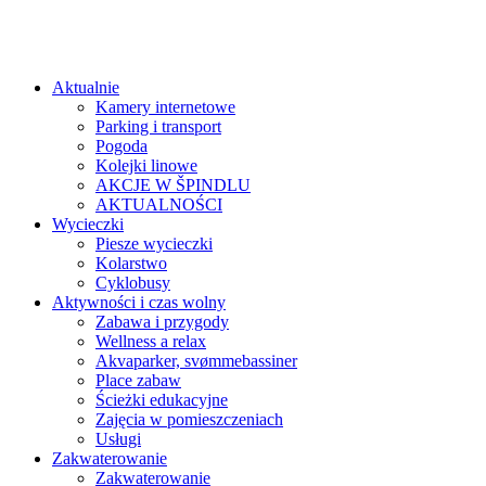
Aktualnie
Kamery internetowe
Parking i transport
Pogoda
Kolejki linowe
AKCJE W ŠPINDLU
AKTUALNOŚCI
Wycieczki
Piesze wycieczki
Kolarstwo
Cyklobusy
Aktywności i czas wolny
Zabawa i przygody
Wellness a relax
Akvaparker, svømmebassiner
Place zabaw
Ścieżki edukacyjne
Zajęcia w pomieszczeniach
Usługi
Zakwaterowanie
Zakwaterowanie