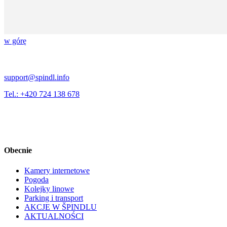
w górę
support@spindl.info
Tel.: +420 724 138 678
Obecnie
Kamery internetowe
Pogoda
Kolejky linowe
Parking i transport
AKCJE W ŠPINDLU
AKTUALNOŚCI