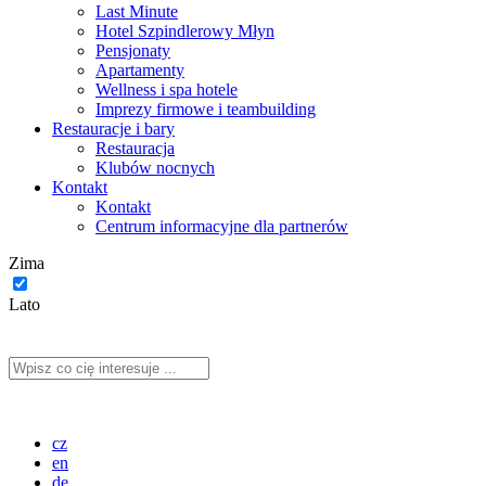
Last Minute
Hotel Szpindlerowy Młyn
Pensjonaty
Apartamenty
Wellness i spa hotele
Imprezy firmowe i teambuilding
Restauracje i bary
Restauracja
Klubów nocnych
Kontakt
Kontakt
Centrum informacyjne dla partnerów
Zima
Lato
cz
en
de