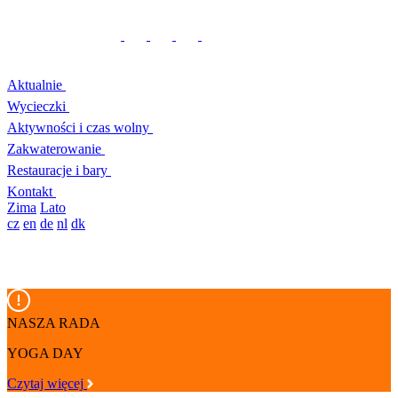
Aktualnie
Wycieczki
Aktywności i czas wolny
Zakwaterowanie
Restauracje i bary
Kontakt
Zima
Lato
cz
en
de
nl
dk
NASZA RADA
YOGA DAY
Czytaj więcej