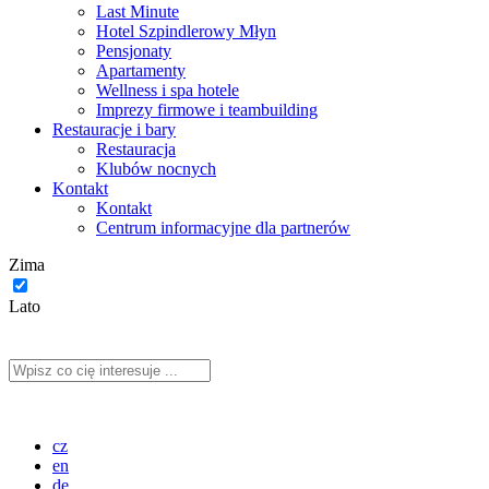
Last Minute
Hotel Szpindlerowy Młyn
Pensjonaty
Apartamenty
Wellness i spa hotele
Imprezy firmowe i teambuilding
Restauracje i bary
Restauracja
Klubów nocnych
Kontakt
Kontakt
Centrum informacyjne dla partnerów
Zima
Lato
cz
en
de