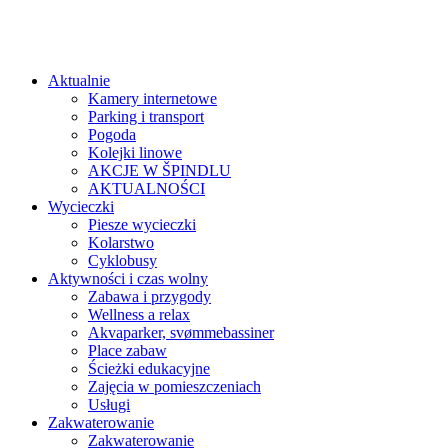
Aktualnie
Kamery internetowe
Parking i transport
Pogoda
Kolejki linowe
AKCJE W ŠPINDLU
AKTUALNOŚCI
Wycieczki
Piesze wycieczki
Kolarstwo
Cyklobusy
Aktywności i czas wolny
Zabawa i przygody
Wellness a relax
Akvaparker, svømmebassiner
Place zabaw
Ścieżki edukacyjne
Zajęcia w pomieszczeniach
Usługi
Zakwaterowanie
Zakwaterowanie