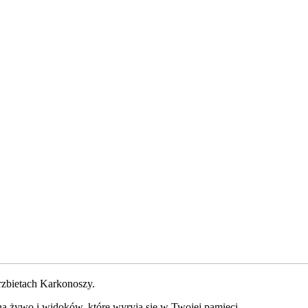
grzbietach Karkonoszy.
na żywo i widoków, które wyryją się w Twojej pamięci.