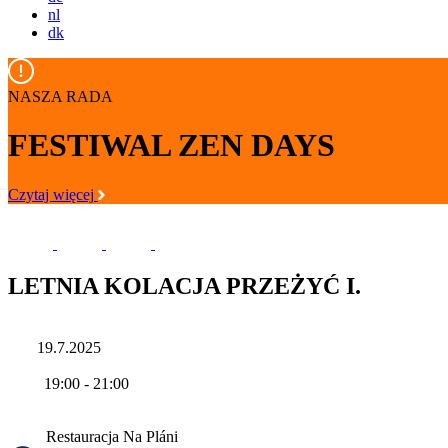
nl
dk
NASZA RADA
FESTIWAL ZEN DAYS
Czytaj więcej
LETNIA KOLACJA PRZEŻYĆ I.
19.7.2025
19:00
-
21:00
Restauracja Na Pláni