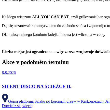
Każdego wieczoru
ALL YOU CAN EAT
, czyli grillowanie bez og
Daj się oczarować romantycznemu tłu zachodu słońca i zapomnij o tr
Dla maksymalnego komfortu kolejka linowa jest wliczona w cenę.
Liczba miejsc jest ograniczona – więc zarezerwuj swoje doświad
Akce v podobném termínu
8.8.2026
SILENT DISCO NA ŚCIEŻCE II.
Górna platforma Szlaku po koronach drzew w Karkonoszach, Já
Dowiedz się więcej