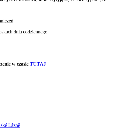
raniczeń.
oskach dnia codziennego.
czenie w czasie
TUTAJ
nské Lázně