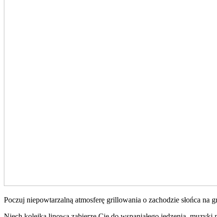
Poczuj niepowtarzalną atmosferę grillowania o zachodzie słońca na 
Niech kolejka linowa zabierze Cię do wspaniałego jedzenia, muzyki 