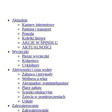
Aktualnie
Kamery internetowe
Parking i transport
Pogoda
Kolejki linowe
AKCJE W ŠPINDLU
AKTUALNOŚCI
Wycieczki
Piesze wycieczki
Kolarstwo
Cyklobusy
Aktywności i czas wolny
Zabawa i przygody
Wellness a relax
Akvaparker, svømmebassiner
Place zabaw
Ścieżki edukacyjne
Zajęcia w pomieszczeniach
Usługi
Zakwaterowanie
Zakwaterowanie