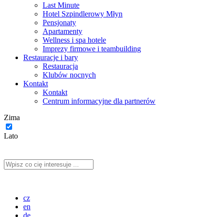
Last Minute
Hotel Szpindlerowy Młyn
Pensjonaty
Apartamenty
Wellness i spa hotele
Imprezy firmowe i teambuilding
Restauracje i bary
Restauracja
Klubów nocnych
Kontakt
Kontakt
Centrum informacyjne dla partnerów
Zima
Lato
cz
en
de