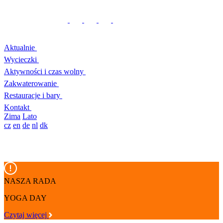
Aktualnie
Wycieczki
Aktywności i czas wolny
Zakwaterowanie
Restauracje i bary
Kontakt
Zima
Lato
cz
en
de
nl
dk
NASZA RADA
YOGA DAY
Czytaj więcej