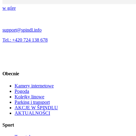
w górę
support@spindl.info
Tel.: +420 724 138 678
Obecnie
Kamery internetowe
Pogoda
Kolejky linowe
Parking i transport
AKCJE W ŠPINDLU
AKTUALNOŚCI
Sport