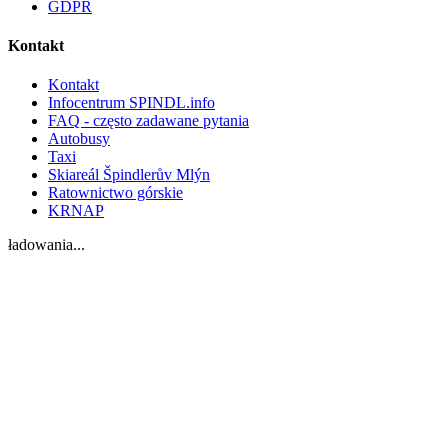
GDPR
Kontakt
Kontakt
Infocentrum SPINDL.info
FAQ - często zadawane pytania
Autobusy
Taxi
Skiareál Špindlerův Mlýn
Ratownictwo górskie
KRNAP
ładowania...