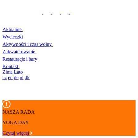
Aktualnie
Wycieczki
Aktywności i czas wolny
Zakwaterowanie
Restauracje i bary
Kontakt
Zima
Lato
cz
en
de
nl
dk
NASZA RADA
YOGA DAY
Czytaj więcej