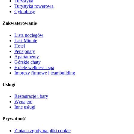
Turystyka
Turystyka rowerowa
Cyklobusy
Zakwaterowanie
Lista noclegów
Last Minute
Hotel
Pensjonaty
Apartamenty
Górskie chaty
Hotele wellness i spa
Imprezy firmowe i teambuilding
Usługi
Restauracje i bary
Wynajem
Inne usługi
Prywatność
Zmiana zgody na pliki cookie