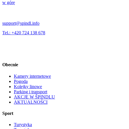
w górę
support@spindl.info
Tel.: +420 724 138 678
Obecnie
Kamery internetowe
Pogoda
Kolejky linowe
Parking i transport
AKCJE W ŠPINDLU
AKTUALNOŚCI
Sport
Turystyka