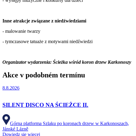
- występy muzyczne i konkursy dla dzieci
Inne atrakcje związane z niedźwiedziami
- malowanie twarzy
- tymczasowe tatuaże z motywami niedźwiedzi
Organizator wydarzenia: Ścieżka wśród koron drzew Karkonoszy
Akce v podobném termínu
8.8.2026
SILENT DISCO NA ŚCIEŻCE II.
Górna platforma Szlaku po koronach drzew w Karkonoszach,
Jánské Lázně
Dowiedz się więcej