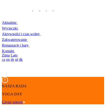
Aktualnie
Wycieczki
Aktywności i czas wolny
Zakwaterowanie
Restauracje i bary
Kontakt
Zima
Lato
cz
en
de
nl
dk
NASZA RADA
YOGA DAY
Czytaj więcej