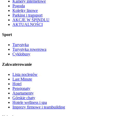
Kamery internetowe
Pogoda
Kolejky linowe
Parking i transport
AKCJE W ŠPINDLU
AKTUALNOŚCI
Sport
Turystyka
Turystyka rowerowa
Cyklobusy
Zakwaterowanie
Lista noclegów
Last Minute
Hotel
Pensjonaty
Apartamenty
Górskie chaty
Hotele wellness i spa
Imprezy firmowe i teambuilding