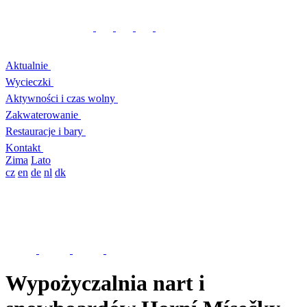
Aktualnie
Wycieczki
Aktywności i czas wolny
Zakwaterowanie
Restauracje i bary
Kontakt
Zima
Lato
cz
en
de
nl
dk
Wypożyczalnia nart i