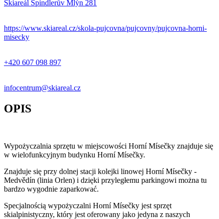
Skiareál Špindlerův Mlýn 281
+
−
https://www.skiareal.cz/skola-pujcovna/pujcovny/pujcovna-horni-
misecky
+420 607 098 897
infocentrum@skiareal.cz
OPIS
Wypożyczalnia sprzętu w miejscowości Horní Mísečky znajduje się
w wielofunkcyjnym budynku Horní Mísečky.
Znajduje się przy dolnej stacji kolejki linowej Horní Mísečky -
Medvědín (linia Orlen) i dzięki przyległemu parkingowi można tu
bardzo wygodnie zaparkować.
Specjalnością wypożyczalni Horní Mísečky jest sprzęt
skialpinistyczny, który jest oferowany jako jedyna z naszych