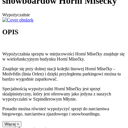
snowboardów Horní Mísečky
Wypożyczalnie
OPIS
Wypożyczalnia sprzętu w miejscowości Horní Mísečky znajduje się
w wielofunkcyjnym budynku Horní Mísečky.
Znajduje się przy dolnej stacji kolejki linowej Horní Mísečky -
Medvědín (linia Orlen) i dzięki przyległemu parkingowi można tu
bardzo wygodnie zaparkować.
Specjalnością wypożyczalni Horní Mísečky jest sprzęt
skialpinistyczny, który jest oferowany jako jedyna z naszych
wypożyczalni w Szpindlerowym Młynie.
Ponadto można również wypożyczyć sprzęt do narciarstwa
biegowego, narciarstwa zjazdowego i snowboardingu.
Więcej >
Leaflet
|
© Seznam.cz a.s. a další