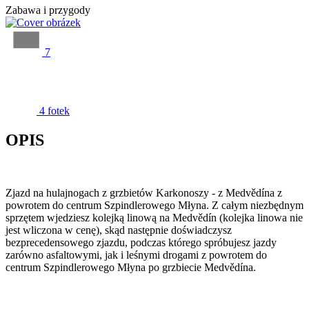
Zabawa i przygody
7
4 fotek
OPIS
Zjazd na hulajnogach z grzbietów Karkonoszy - z Medvědína z
powrotem do centrum Szpindlerowego Młyna. Z całym niezbędnym
sprzętem wjedziesz kolejką linową na Medvědín (kolejka linowa nie
jest wliczona w cenę), skąd następnie doświadczysz
bezprecedensowego zjazdu, podczas którego spróbujesz jazdy
zarówno asfaltowymi, jak i leśnymi drogami z powrotem do
centrum Szpindlerowego Młyna po grzbiecie Medvědína.