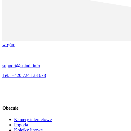
w górę
support@spindl.info
Tel.: +420 724 138 678
Obecnie
Kamery internetowe
Pogoda
Kolejky linowe