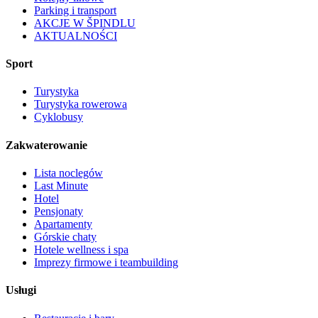
Parking i transport
AKCJE W ŠPINDLU
AKTUALNOŚCI
Sport
Turystyka
Turystyka rowerowa
Cyklobusy
Zakwaterowanie
Lista noclegów
Last Minute
Hotel
Pensjonaty
Apartamenty
Górskie chaty
Hotele wellness i spa
Imprezy firmowe i teambuilding
Usługi