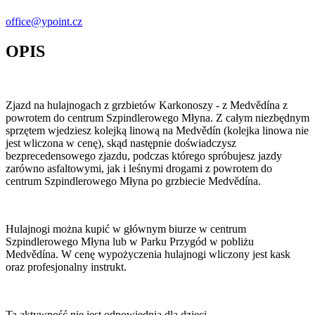
office@ypoint.cz
OPIS
Zjazd na hulajnogach z grzbietów Karkonoszy - z Medvědína z
powrotem do centrum Szpindlerowego Młyna. Z całym niezbędnym
sprzętem wjedziesz kolejką linową na Medvědín (kolejka linowa nie
jest wliczona w cenę), skąd następnie doświadczysz
bezprecedensowego zjazdu, podczas którego spróbujesz jazdy
zarówno asfaltowymi, jak i leśnymi drogami z powrotem do
centrum Szpindlerowego Młyna po grzbiecie Medvědína.
Hulajnogi można kupić w głównym biurze w centrum
Szpindlerowego Młyna lub w Parku Przygód w pobliżu
Medvědína. W cenę wypożyczenia hulajnogi wliczony jest kask
oraz profesjonalny instrukt.
Ta aktywność nie jest odpowiednia dla dzieci.