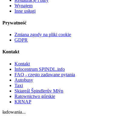
Restauracje i bary
Wynajem
Inne usługi
Prywatność
Zmiana zgody na pliki cookie
GDPR
Kontakt
Kontakt
Infocentrum SPINDL.info
FAQ - często zadawane pytania
Autobusy
Taxi
Skiareál Špindlerův Mlýn
Ratownictwo górskie
KRNAP
ładowania...