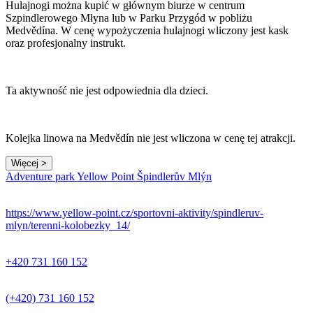
Hulajnogi można kupić w głównym biurze w centrum
Szpindlerowego Młyna lub w Parku Przygód w pobliżu
Medvědína. W cenę wypożyczenia hulajnogi wliczony jest kask
oraz profesjonalny instrukt.
Ta aktywność nie jest odpowiednia dla dzieci.
Kolejka linowa na Medvědín nie jest wliczona w cenę tej atrakcji.
Więcej >
Adventure park Yellow Point Špindlerův Mlýn
https://www.yellow-point.cz/sportovni-aktivity/spindleruv-
mlyn/terenni-kolobezky_14/
+420 731 160 152
(+420) 731 160 152