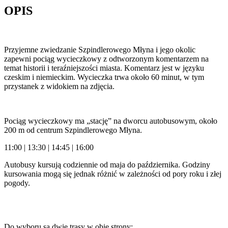
OPIS
Przyjemne zwiedzanie Szpindlerowego Młyna i jego okolic
zapewni pociąg wycieczkowy z odtworzonym komentarzem na
temat historii i teraźniejszości miasta. Komentarz jest w języku
czeskim i niemieckim. Wycieczka trwa około 60 minut, w tym
przystanek z widokiem na zdjęcia.
Pociąg wycieczkowy ma „stację” na dworcu autobusowym, około
200 m od centrum Szpindlerowego Młyna.
11:00 | 13:30 | 14:45 | 16:00
Autobusy kursują codziennie od maja do października. Godziny
kursowania mogą się jednak różnić w zależności od pory roku i złej
pogody.
Do wyboru są dwie trasy w obie strony: