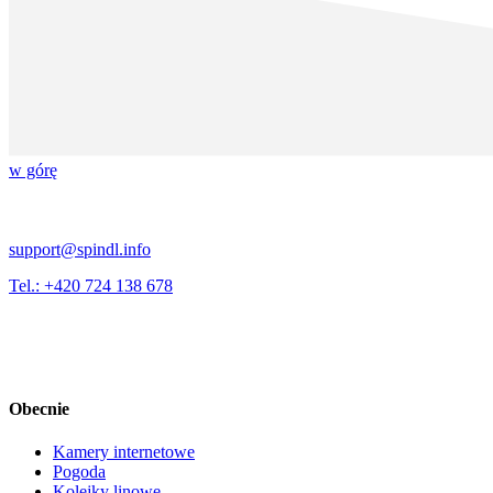
w górę
support@spindl.info
Tel.: +420 724 138 678
Obecnie
Kamery internetowe
Pogoda
Kolejky linowe