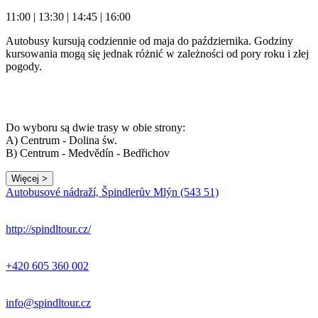
11:00 | 13:30 | 14:45 | 16:00
Autobusy kursują codziennie od maja do października. Godziny
kursowania mogą się jednak różnić w zależności od pory roku i złej
pogody.
Do wyboru są dwie trasy w obie strony:
A) Centrum - Dolina św.
B) Centrum - Medvědín - Bedřichov
Więcej >
Autobusové nádraží, Špindlerův Mlýn (543 51)
http://spindltour.cz/
+420 605 360 002
info@spindltour.cz