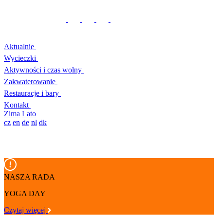
Aktualnie
Wycieczki
Aktywności i czas wolny
Zakwaterowanie
Restauracje i bary
Kontakt
Zima
Lato
cz
en
de
nl
dk
NASZA RADA
YOGA DAY
Czytaj więcej