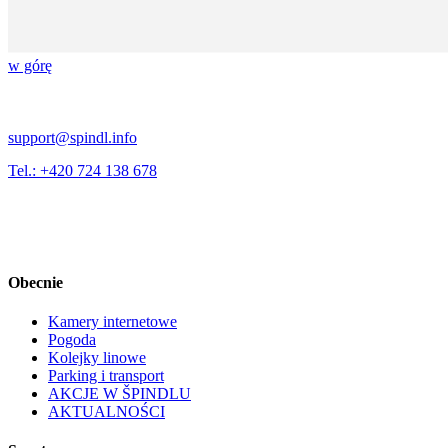
w górę
support@spindl.info
Tel.: +420 724 138 678
Obecnie
Kamery internetowe
Pogoda
Kolejky linowe
Parking i transport
AKCJE W ŠPINDLU
AKTUALNOŚCI