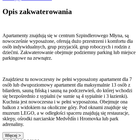
Opis zakwaterowania
Apartamenty znajdują się w centrum Szpindlerowego Młyna, są
nowocześnie wyposażone, oferują dużo przestrzeni i komfortu dla
osób indywidualnych, grup przyjaciół, grup roboczych i rodzin z
dziećmi. Zakwaterowanie obejmuje podziemny parking lub miejsce
parkingowe na zewnątrz.
Znajdziesz tu nowoczesny iw pełni wyposażony apartament dla 7
osób lub dwupoziomowy apartament dla maksymalnie 13 osób z
bilardem, sauną fińską i sauną na podczerwień, do której wchodzi
się bezpośrednio z sypialni (w sumie są 4 sypialnie i 3 łazienki).
Kuchnia jest nowoczesna i w pełni wyposażona. Obejmuje ona
balkon z widokiem na okoliczne góry. Pod oknami znajduje się
muzeum LEGO, a w odległości spaceru znajdują się restauracje,
sklepy, ośrodki narciarskie Medvědín i Hromovka lub park
adrenaliny.
Więcej >