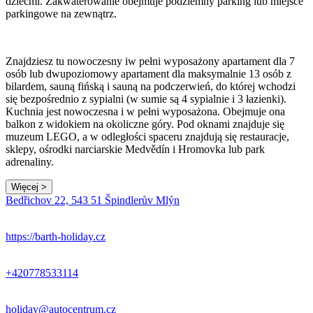
dziećmi. Zakwaterowanie obejmuje podziemny parking lub miejsce
parkingowe na zewnątrz.
Znajdziesz tu nowoczesny iw pełni wyposażony apartament dla 7
osób lub dwupoziomowy apartament dla maksymalnie 13 osób z
bilardem, sauną fińską i sauną na podczerwień, do której wchodzi
się bezpośrednio z sypialni (w sumie są 4 sypialnie i 3 łazienki).
Kuchnia jest nowoczesna i w pełni wyposażona. Obejmuje ona
balkon z widokiem na okoliczne góry. Pod oknami znajduje się
muzeum LEGO, a w odległości spaceru znajdują się restauracje,
sklepy, ośrodki narciarskie Medvědín i Hromovka lub park
adrenaliny.
Więcej >
Leaflet
|
© Seznam.cz a.s. a další
Bedřichov 22, 543 51 Špindlerův Mlýn
+
−
https://barth-holiday.cz
+420778533114
holiday@autocentrum.cz