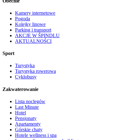
Obecnie
Kamery internetowe
Pogoda
Kolejky linowe
Parking i transport
AKCJE W ŠPINDLU
AKTUALNOŚCI
Sport
Turystyka
Turystyka rowerowa
Cyklobusy
Zakwaterowanie
Lista noclegów
Last Minute
Hotel
Pensjonaty
Apartamenty
Górskie chaty
Hotele wellness i spa