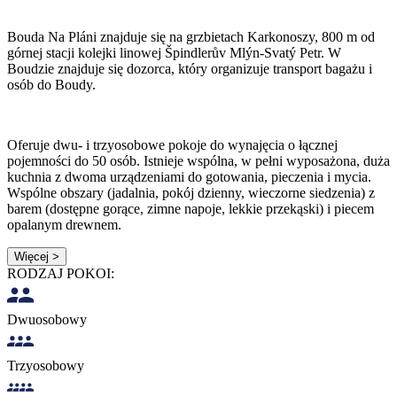
Bouda Na Pláni znajduje się na grzbietach Karkonoszy, 800 m od
górnej stacji kolejki linowej Špindlerův Mlýn-Svatý Petr. W
Boudzie znajduje się dozorca, który organizuje transport bagażu i
osób do Boudy.
Oferuje dwu- i trzyosobowe pokoje do wynajęcia o łącznej
pojemności do 50 osób. Istnieje wspólna, w pełni wyposażona, duża
kuchnia z dwoma urządzeniami do gotowania, pieczenia i mycia.
Wspólne obszary (jadalnia, pokój dzienny, wieczorne siedzenia) z
barem (dostępne gorące, zimne napoje, lekkie przekąski) i piecem
opalanym drewnem.
Więcej >
RODZAJ POKOI:
Dwuosobowy
Trzyosobowy