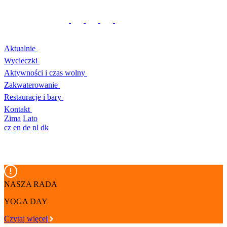
Aktualnie
Wycieczki
Aktywności i czas wolny
Zakwaterowanie
Restauracje i bary
Kontakt
Zima
Lato
cz
en
de
nl
dk
NASZA RADA
YOGA DAY
Czytaj więcej