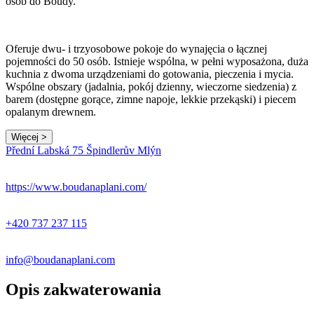
osób do Boudy.
Oferuje dwu- i trzyosobowe pokoje do wynajęcia o łącznej
pojemności do 50 osób. Istnieje wspólna, w pełni wyposażona, duża
kuchnia z dwoma urządzeniami do gotowania, pieczenia i mycia.
Wspólne obszary (jadalnia, pokój dzienny, wieczorne siedzenia) z
barem (dostępne gorące, zimne napoje, lekkie przekąski) i piecem
opalanym drewnem.
Więcej >
Přední Labská 75 Špindlerův Mlýn
https://www.boudanaplani.com/
+420 737 237 115
info@boudanaplani.com
Opis zakwaterowania