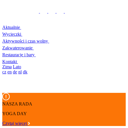
Aktualnie
Wycieczki
Aktywności i czas wolny
Zakwaterowanie
Restauracje i bary
Kontakt
Zima
Lato
cz
en
de
nl
dk
NASZA RADA
YOGA DAY
Czytaj więcej