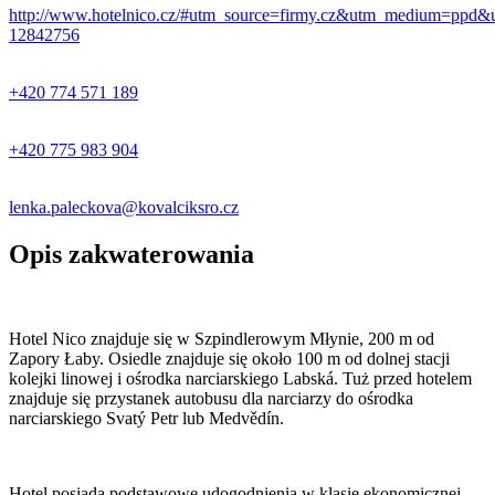
http://www.hotelnico.cz/#utm_source=firmy.cz&utm_medium=ppd&
12842756
+420 774 571 189
+420 775 983 904
lenka.paleckova@kovalciksro.cz
Opis zakwaterowania
Hotel Nico znajduje się w Szpindlerowym Młynie, 200 m od
Zapory Łaby. Osiedle znajduje się około 100 m od dolnej stacji
kolejki linowej i ośrodka narciarskiego Labská. Tuż przed hotelem
znajduje się przystanek autobusu dla narciarzy do ośrodka
narciarskiego Svatý Petr lub Medvědín.
Hotel posiada podstawowe udogodnienia w klasie ekonomicznej.