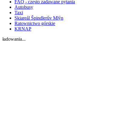
FAQ - często zadawane pytania
Autobusy
Taxi
Skiareál Špindlerův Mlýn
Ratownictwo górskie
KRNAP
ładowania...