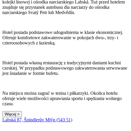
kolejki linowej i ośrodka narciarskiego Labská. Tuż przed hotelem
znajduje się przystanek autobusu dla narciarzy do ośrodka
narciarskiego Svatý Petr lub Medvědín.
Hotel posiada podstawowe udogodnienia w klasie ekonomicznej.
Oferuje komfortowe zakwaterowanie w pokojach dwu-, trzy- i
czteroosobowych z łazienką.
Hotel posiada własną restaurację z tradycyjnymi daniami kuchni
czeskiej. W przypadku podstawowego zakwaterowania serwowane
jest śniadanie w formie bufetu.
Na miejscu można zagrać w tenisa i piłkarzyki. Okolica hotelu
oferuje wiele możliwości uprawiania sportu i spędzania wolnego
czasu.
Więcej >
Labská 87, Špindlerův Mlýn (543 51)