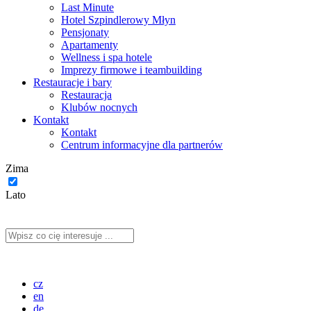
Last Minute
Hotel Szpindlerowy Młyn
Pensjonaty
Apartamenty
Wellness i spa hotele
Imprezy firmowe i teambuilding
Restauracje i bary
Restauracja
Klubów nocnych
Kontakt
Kontakt
Centrum informacyjne dla partnerów
Zima
Lato
cz
en
de