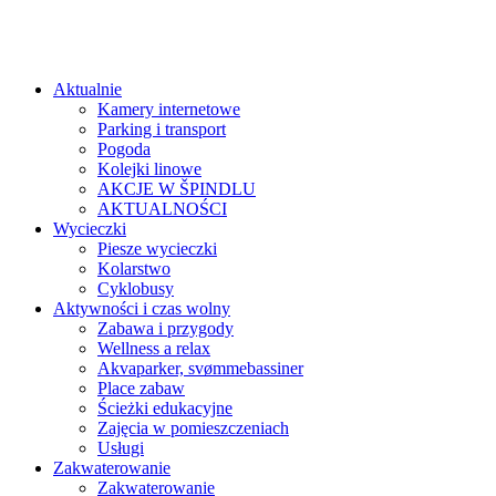
Aktualnie
Kamery internetowe
Parking i transport
Pogoda
Kolejki linowe
AKCJE W ŠPINDLU
AKTUALNOŚCI
Wycieczki
Piesze wycieczki
Kolarstwo
Cyklobusy
Aktywności i czas wolny
Zabawa i przygody
Wellness a relax
Akvaparker, svømmebassiner
Place zabaw
Ścieżki edukacyjne
Zajęcia w pomieszczeniach
Usługi
Zakwaterowanie
Zakwaterowanie