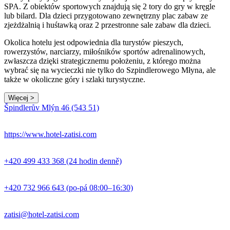
SPA. Z obiektów sportowych znajdują się 2 tory do gry w kręgle
lub bilard. Dla dzieci przygotowano zewnętrzny plac zabaw ze
zjeżdżalnią i huśtawką oraz 2 przestronne sale zabaw dla dzieci.
Okolica hotelu jest odpowiednia dla turystów pieszych,
rowerzystów, narciarzy, miłośników sportów adrenalinowych,
zwłaszcza dzięki strategicznemu położeniu, z którego można
wybrać się na wycieczki nie tylko do Szpindlerowego Młyna, ale
także w okoliczne góry i szlaki turystyczne.
Więcej >
Leaflet
|
© Seznam.cz a.s. a další
Špindlerův Mlýn 46 (543 51)
+
−
https://www.hotel-zatisi.com
+420 499 433 368 (24 hodin denně)
+420 732 966 643 (po-pá 08:00–16:30)
zatisi@hotel-zatisi.com