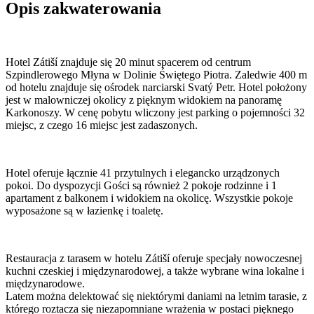
Opis zakwaterowania
Hotel Zátiší znajduje się 20 minut spacerem od centrum
Szpindlerowego Młyna w Dolinie Świętego Piotra. Zaledwie 400 m
od hotelu znajduje się ośrodek narciarski Svatý Petr. Hotel położony
jest w malowniczej okolicy z pięknym widokiem na panoramę
Karkonoszy. W cenę pobytu wliczony jest parking o pojemności 32
miejsc, z czego 16 miejsc jest zadaszonych.
Hotel oferuje łącznie 41 przytulnych i elegancko urządzonych
pokoi. Do dyspozycji Gości są również 2 pokoje rodzinne i 1
apartament z balkonem i widokiem na okolicę. Wszystkie pokoje
wyposażone są w łazienkę i toaletę.
Restauracja z tarasem w hotelu Zátiší oferuje specjały nowoczesnej
kuchni czeskiej i międzynarodowej, a także wybrane wina lokalne i
międzynarodowe.
Latem można delektować się niektórymi daniami na letnim tarasie, z
którego roztacza się niezapomniane wrażenia w postaci pięknego