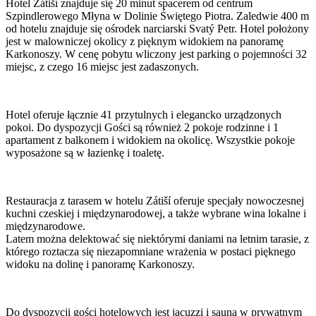
Hotel Zátiší znajduje się 20 minut spacerem od centrum
Szpindlerowego Młyna w Dolinie Świętego Piotra. Zaledwie 400 m
od hotelu znajduje się ośrodek narciarski Svatý Petr. Hotel położony
jest w malowniczej okolicy z pięknym widokiem na panoramę
Karkonoszy. W cenę pobytu wliczony jest parking o pojemności 32
miejsc, z czego 16 miejsc jest zadaszonych.
Hotel oferuje łącznie 41 przytulnych i elegancko urządzonych
pokoi. Do dyspozycji Gości są również 2 pokoje rodzinne i 1
apartament z balkonem i widokiem na okolicę. Wszystkie pokoje
wyposażone są w łazienkę i toaletę.
Restauracja z tarasem w hotelu Zátiší oferuje specjały nowoczesnej
kuchni czeskiej i międzynarodowej, a także wybrane wina lokalne i
międzynarodowe.
Latem można delektować się niektórymi daniami na letnim tarasie, z
którego roztacza się niezapomniane wrażenia w postaci pięknego
widoku na dolinę i panoramę Karkonoszy.
Do dyspozycji gości hotelowych jest jacuzzi i sauna w prywatnym