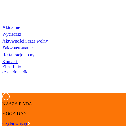
Aktualnie
Wycieczki
Aktywności i czas wolny
Zakwaterowanie
Restauracje i bary
Kontakt
Zima
Lato
cz
en
de
nl
dk
NASZA RADA
YOGA DAY
Czytaj więcej