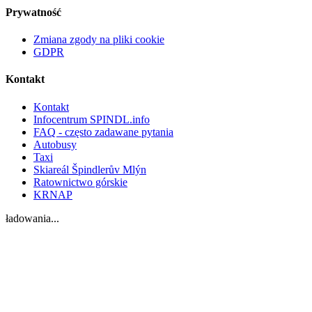
Prywatność
Zmiana zgody na pliki cookie
GDPR
Kontakt
Kontakt
Infocentrum SPINDL.info
FAQ - często zadawane pytania
Autobusy
Taxi
Skiareál Špindlerův Mlýn
Ratownictwo górskie
KRNAP
ładowania...