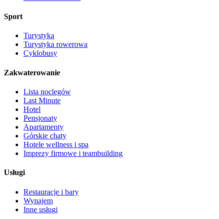
Sport
Turystyka
Turystyka rowerowa
Cyklobusy
Zakwaterowanie
Lista noclegów
Last Minute
Hotel
Pensjonaty
Apartamenty
Górskie chaty
Hotele wellness i spa
Imprezy firmowe i teambuilding
Usługi
Restauracje i bary
Wynajem
Inne usługi