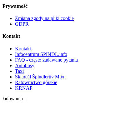
Prywatność
Zmiana zgody na pliki cookie
GDPR
Kontakt
Kontakt
Infocentrum SPINDL.info
FAQ - często zadawane pytania
Autobusy
Taxi
Skiareál Špindlerův Mlýn
Ratownictwo górskie
KRNAP
ładowania...