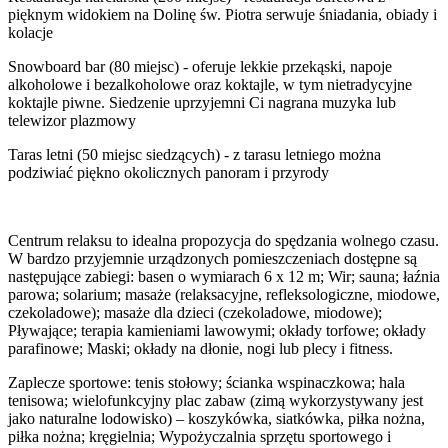
pięknym widokiem na Dolinę św. Piotra serwuje śniadania, obiady i
kolacje
Snowboard bar (80 miejsc) - oferuje lekkie przekąski, napoje
alkoholowe i bezalkoholowe oraz koktajle, w tym nietradycyjne
koktajle piwne. Siedzenie uprzyjemni Ci nagrana muzyka lub
telewizor plazmowy
Taras letni (50 miejsc siedzących) - z tarasu letniego można
podziwiać piękno okolicznych panoram i przyrody
Centrum relaksu to idealna propozycja do spędzania wolnego czasu.
W bardzo przyjemnie urządzonych pomieszczeniach dostępne są
następujące zabiegi: basen o wymiarach 6 x 12 m; Wir; sauna; łaźnia
parowa; solarium; masaże (relaksacyjne, refleksologiczne, miodowe,
czekoladowe); masaże dla dzieci (czekoladowe, miodowe);
Pływające; terapia kamieniami lawowymi; okłady torfowe; okłady
parafinowe; Maski; okłady na dłonie, nogi lub plecy i fitness.
Zaplecze sportowe: tenis stołowy; ścianka wspinaczkowa; hala
tenisowa; wielofunkcyjny plac zabaw (zimą wykorzystywany jest
jako naturalne lodowisko) – koszykówka, siatkówka, piłka nożna,
piłka nożna; kręgielnia; Wypożyczalnia sprzętu sportowego i