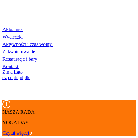
Aktualnie
Wycieczki
Aktywności i czas wolny
Zakwaterowanie
Restauracje i bary
Kontakt
Zima
Lato
cz
en
de
nl
dk
NASZA RADA
YOGA DAY
Czytaj więcej