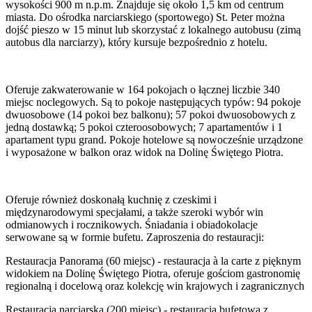
wysokości 900 m n.p.m. Znajduje się około 1,5 km od centrum
miasta. Do ośrodka narciarskiego (sportowego) St. Peter można
dojść pieszo w 15 minut lub skorzystać z lokalnego autobusu (zimą
autobus dla narciarzy), który kursuje bezpośrednio z hotelu.
Oferuje zakwaterowanie w 164 pokojach o łącznej liczbie 340
miejsc noclegowych. Są to pokoje następujących typów: 94 pokoje
dwuosobowe (14 pokoi bez balkonu); 57 pokoi dwuosobowych z
jedną dostawką; 5 pokoi czteroosobowych; 7 apartamentów i 1
apartament typu grand. Pokoje hotelowe są nowocześnie urządzone
i wyposażone w balkon oraz widok na Dolinę Świętego Piotra.
Oferuje również doskonałą kuchnię z czeskimi i
międzynarodowymi specjałami, a także szeroki wybór win
odmianowych i rocznikowych. Śniadania i obiadokolacje
serwowane są w formie bufetu. Zaproszenia do restauracji:
Restauracja Panorama (60 miejsc) - restauracja à la carte z pięknym
widokiem na Dolinę Świętego Piotra, oferuje gościom gastronomię
regionalną i docelową oraz kolekcję win krajowych i zagranicznych
Restauracja narciarska (200 miejsc) - restauracja bufetowa z