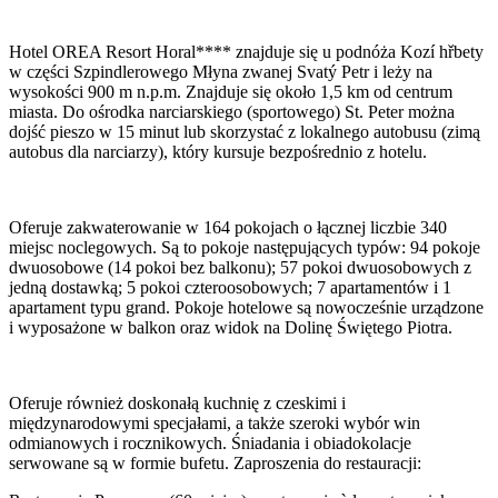
Hotel OREA Resort Horal**** znajduje się u podnóża Kozí hřbety
w części Szpindlerowego Młyna zwanej Svatý Petr i leży na
wysokości 900 m n.p.m. Znajduje się około 1,5 km od centrum
miasta. Do ośrodka narciarskiego (sportowego) St. Peter można
dojść pieszo w 15 minut lub skorzystać z lokalnego autobusu (zimą
autobus dla narciarzy), który kursuje bezpośrednio z hotelu.
Oferuje zakwaterowanie w 164 pokojach o łącznej liczbie 340
miejsc noclegowych. Są to pokoje następujących typów: 94 pokoje
dwuosobowe (14 pokoi bez balkonu); 57 pokoi dwuosobowych z
jedną dostawką; 5 pokoi czteroosobowych; 7 apartamentów i 1
apartament typu grand. Pokoje hotelowe są nowocześnie urządzone
i wyposażone w balkon oraz widok na Dolinę Świętego Piotra.
Oferuje również doskonałą kuchnię z czeskimi i
międzynarodowymi specjałami, a także szeroki wybór win
odmianowych i rocznikowych. Śniadania i obiadokolacje
serwowane są w formie bufetu. Zaproszenia do restauracji: