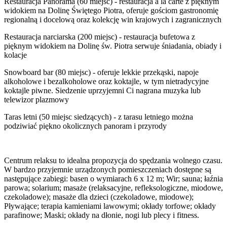
Restauracja Panorama (60 miejsc) - restauracja à la carte z pięknym
widokiem na Dolinę Świętego Piotra, oferuje gościom gastronomię
regionalną i docelową oraz kolekcję win krajowych i zagranicznych
Restauracja narciarska (200 miejsc) - restauracja bufetowa z
pięknym widokiem na Dolinę św. Piotra serwuje śniadania, obiady i
kolacje
Snowboard bar (80 miejsc) - oferuje lekkie przekąski, napoje
alkoholowe i bezalkoholowe oraz koktajle, w tym nietradycyjne
koktajle piwne. Siedzenie uprzyjemni Ci nagrana muzyka lub
telewizor plazmowy
Taras letni (50 miejsc siedzących) - z tarasu letniego można
podziwiać piękno okolicznych panoram i przyrody
Centrum relaksu to idealna propozycja do spędzania wolnego czasu.
W bardzo przyjemnie urządzonych pomieszczeniach dostępne są
następujące zabiegi: basen o wymiarach 6 x 12 m; Wir; sauna; łaźnia
parowa; solarium; masaże (relaksacyjne, refleksologiczne, miodowe,
czekoladowe); masaże dla dzieci (czekoladowe, miodowe);
Pływające; terapia kamieniami lawowymi; okłady torfowe; okłady
parafinowe; Maski; okłady na dłonie, nogi lub plecy i fitness.