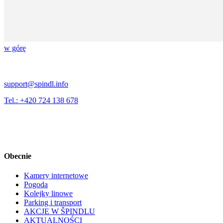
w górę
support@spindl.info
Tel.: +420 724 138 678
Obecnie
Kamery internetowe
Pogoda
Kolejky linowe
Parking i transport
AKCJE W ŠPINDLU
AKTUALNOŚCI