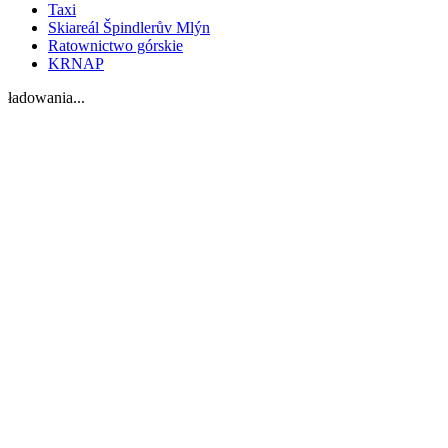
Taxi
Skiareál Špindlerův Mlýn
Ratownictwo górskie
KRNAP
ładowania...