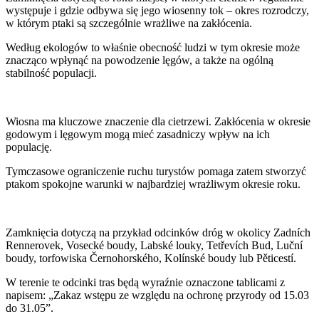
występuje i gdzie odbywa się jego wiosenny tok – okres rozrodczy,
w którym ptaki są szczególnie wrażliwe na zakłócenia.
Według ekologów to właśnie obecność ludzi w tym okresie może
znacząco wpłynąć na powodzenie lęgów, a także na ogólną
stabilność populacji.
Wiosna ma kluczowe znaczenie dla cietrzewi. Zakłócenia w okresie
godowym i lęgowym mogą mieć zasadniczy wpływ na ich
populację.
Tymczasowe ograniczenie ruchu turystów pomaga zatem stworzyć
ptakom spokojne warunki w najbardziej wrażliwym okresie roku.
Zamknięcia dotyczą na przykład odcinków dróg w okolicy Zadních
Rennerovek, Vosecké boudy, Labské louky, Tetřevích Bud, Luční
boudy, torfowiska Černohorského, Kolínské boudy lub Pěticestí.
W terenie te odcinki tras będą wyraźnie oznaczone tablicami z
napisem: „Zakaz wstępu ze względu na ochronę przyrody od 15.03
do 31.05”.