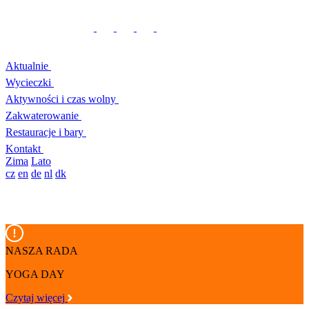
Aktualnie
Wycieczki
Aktywności i czas wolny
Zakwaterowanie
Restauracje i bary
Kontakt
Zima
Lato
cz
en
de
nl
dk
NASZA RADA
YOGA DAY
Czytaj więcej