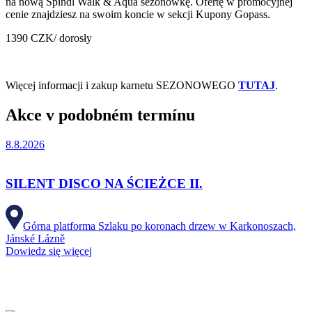
na nową Špindl Walk & Aqua sezonówkę. Ofertę w promocyjnej
cenie znajdziesz na swoim koncie w sekcji Kupony Gopass.
1390 CZK/ dorosły
Więcej informacji i zakup karnetu SEZONOWEGO
TUTAJ
.
Akce v podobném termínu
8.8.2026
SILENT DISCO NA ŚCIEŻCE II.
Górna platforma Szlaku po koronach drzew w Karkonoszach,
Jánské Lázně
Dowiedz się więcej