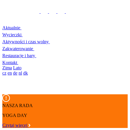
Aktualnie
Wycieczki
Aktywności i czas wolny
Zakwaterowanie
Restauracje i bary
Kontakt
Zima
Lato
cz
en
de
nl
dk
NASZA RADA
YOGA DAY
Czytaj więcej