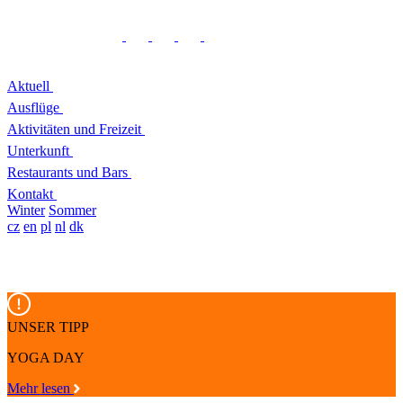
Aktuell
Ausflüge
Aktivitäten und Freizeit
Unterkunft
Restaurants und Bars
Kontakt
Winter
Sommer
cz
en
pl
nl
dk
UNSER TIPP
YOGA DAY
Mehr lesen