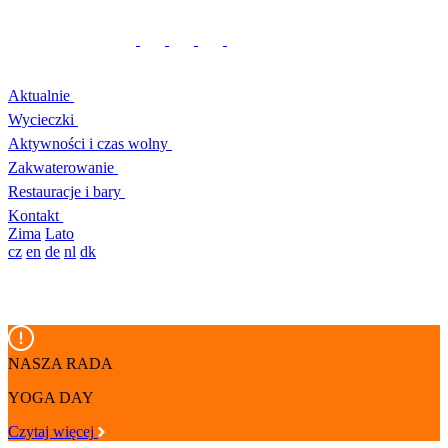
Aktualnie
Wycieczki
Aktywności i czas wolny
Zakwaterowanie
Restauracje i bary
Kontakt
Zima
Lato
cz
en
de
nl
dk
NASZA RADA
YOGA DAY
Czytaj więcej