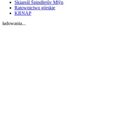
Skiareál Špindlerův Mlýn
Ratownictwo górskie
KRNAP
ładowania...