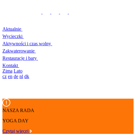
Aktualnie
Wycieczki
Aktywności i czas wolny
Zakwaterowanie
Restauracje i bary
Kontakt
Zima
Lato
cz
en
de
nl
dk
NASZA RADA
YOGA DAY
Czytaj więcej