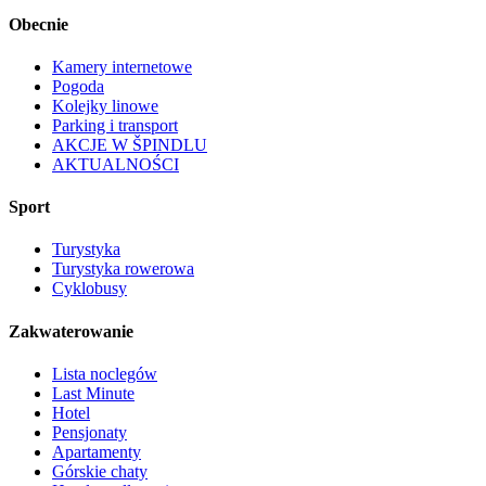
Obecnie
Kamery internetowe
Pogoda
Kolejky linowe
Parking i transport
AKCJE W ŠPINDLU
AKTUALNOŚCI
Sport
Turystyka
Turystyka rowerowa
Cyklobusy
Zakwaterowanie
Lista noclegów
Last Minute
Hotel
Pensjonaty
Apartamenty
Górskie chaty