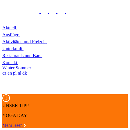
Aktuell
Ausflüge
Aktivitäten und Freizeit
Unterkunft
Restaurants und Bars
Kontakt
Winter
Sommer
cz
en
pl
nl
dk
UNSER TIPP
YOGA DAY
Mehr lesen