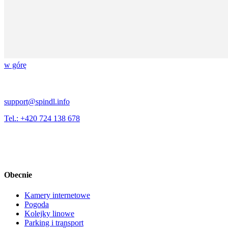
w górę
support@spindl.info
Tel.: +420 724 138 678
Obecnie
Kamery internetowe
Pogoda
Kolejky linowe
Parking i transport