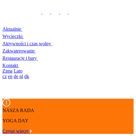
Aktualnie
Wycieczki
Aktywności i czas wolny
Zakwaterowanie
Restauracje i bary
Kontakt
Zima
Lato
cz
en
de
nl
dk
NASZA RADA
YOGA DAY
Czytaj więcej