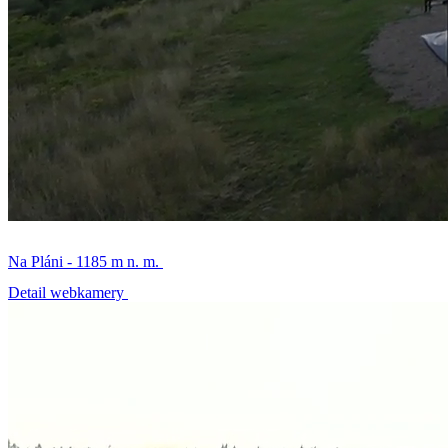
Na Pláni - 1185 m n. m.
Detail webkamery