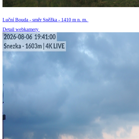
Luční Bouda - směr Sněžka - 1410 m n. m.
Detail webkamery