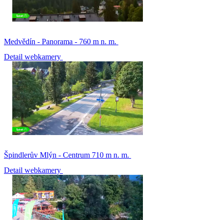
Medvědín - Panorama - 760 m n. m.
Detail webkamery
Špindlerův Mlýn - Centrum 710 m n. m.
Detail webkamery