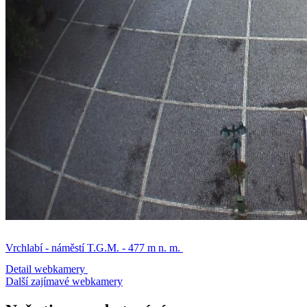
Vrchlabí - náměstí T.G.M. - 477 m n. m.
Detail webkamery
Další zajímavé webkamery