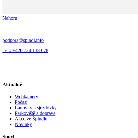
Nahoru
podpora@spindl.info
Tel.: +420 724 138 678
Aktuálně
Webkamery
Počasí
Lanovky a sjezdovky
Parkoviště a doprava
Akce ve Špindlu
Novinky
Sport