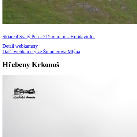
Skiareál Svatý Petr - 715 m n. m. - Holidayinfo
Detail webkamery
Další webkamery ze Špindlerova Mlýna
Hřebeny Krkonoš