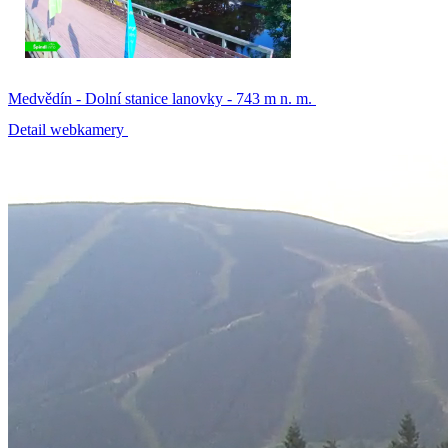
Medvědín - Dolní stanice lanovky - 743 m n. m.
Detail webkamery