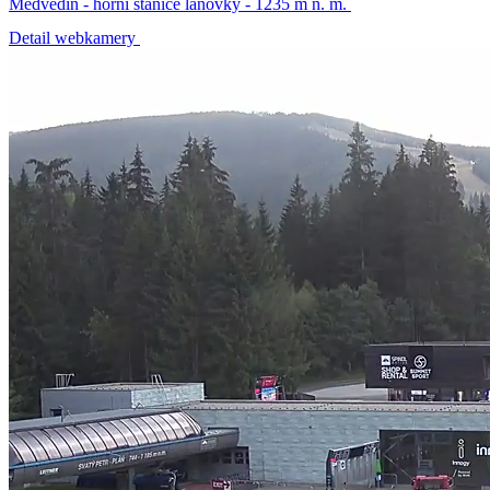
Medvědín - horní stanice lanovky - 1235 m n. m.
Detail webkamery