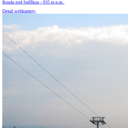
Bouda pod Sněžkou - 935 m n.m.
Detail webkamery