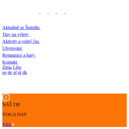
Aktuálně ze Špindlu
Tipy na výlety
Aktivity a volný čas
Ubytování
Restaurace a bary
Kontakt
Zima
Léto
en
de
pl
nl
dk
NÁŠ TIP
YOGA DAY
Více