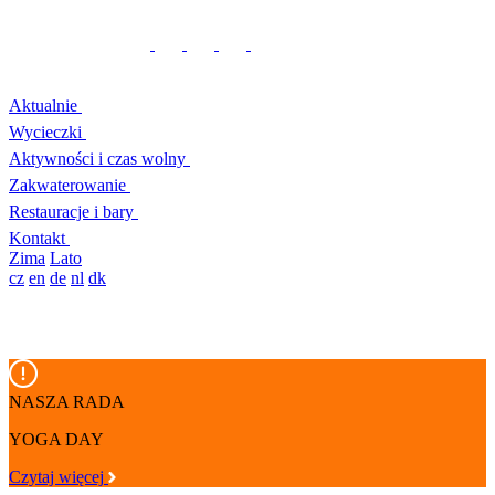
Aktualnie
Wycieczki
Aktywności i czas wolny
Zakwaterowanie
Restauracje i bary
Kontakt
Zima
Lato
cz
en
de
nl
dk
NASZA RADA
YOGA DAY
Czytaj więcej