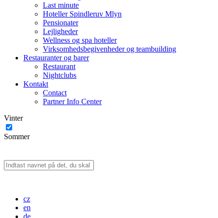
Last minute
Hoteller Spindleruv Mlyn
Pensionater
Lejligheder
Wellness og spa hoteller
Virksomhedsbegivenheder og teambuilding
Restauranter og barer
Restaurant
Nightclubs
Kontakt
Contact
Partner Info Center
Vinter
Sommer
cz
en
de