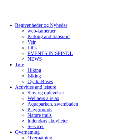
Begivenheder og Nyheder
web-kameraer
Parking and transport
Vejr
Lifts
EVENTS IN ŠPINDL
NEWS
Ture
Hiking
Biking
Cyclo-Buses
Activities and leisure
Sjov og oplevelser
Wellness a relax
Aquaparken, zwembaden
Playgrounds
Nature trails
Indendørs aktiviteter
Servicer
Overnatning
Overnatning