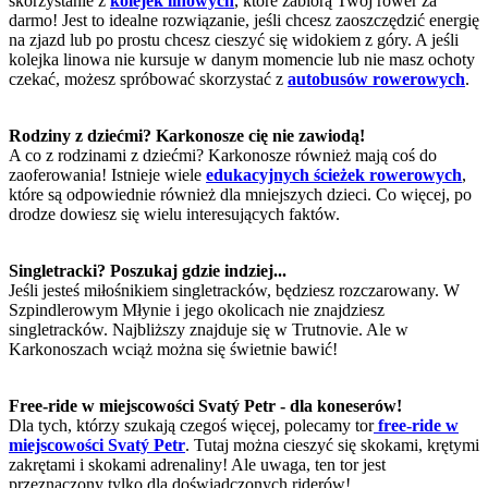
skorzystanie z
kolejek linowych
, które zabiorą Twój rower za
darmo! Jest to idealne rozwiązanie, jeśli chcesz zaoszczędzić energię
na zjazd lub po prostu chcesz cieszyć się widokiem z góry. A jeśli
kolejka linowa nie kursuje w danym momencie lub nie masz ochoty
czekać, możesz spróbować skorzystać z
autobusów rowerowych
.
Rodziny z dziećmi? Karkonosze cię nie zawiodą!
A co z rodzinami z dziećmi? Karkonosze również mają coś do
zaoferowania! Istnieje wiele
edukacyjnych ścieżek rowerowych
,
które są odpowiednie również dla mniejszych dzieci. Co więcej, po
drodze dowiesz się wielu interesujących faktów.
Singletracki? Poszukaj gdzie indziej...
Jeśli jesteś miłośnikiem singletracków, będziesz rozczarowany. W
Szpindlerowym Młynie i jego okolicach nie znajdziesz
singletracków. Najbliższy znajduje się w Trutnovie. Ale w
Karkonoszach wciąż można się świetnie bawić!
Free-ride w miejscowości Svatý Petr - dla koneserów!
Dla tych, którzy szukają czegoś więcej, polecamy tor
free-ride w
miejscowości Svatý Petr
. Tutaj można cieszyć się skokami, krętymi
zakrętami i skokami adrenaliny! Ale uwaga, ten tor jest
przeznaczony tylko dla doświadczonych riderów!