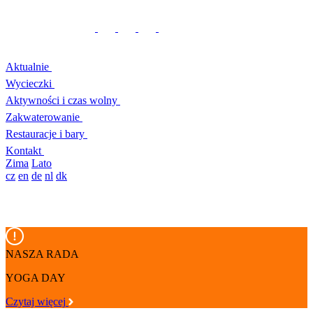
Aktualnie
Wycieczki
Aktywności i czas wolny
Zakwaterowanie
Restauracje i bary
Kontakt
Zima
Lato
cz
en
de
nl
dk
NASZA RADA
YOGA DAY
Czytaj więcej