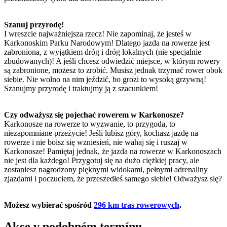
Szanuj przyrodę!
I wreszcie najważniejsza rzecz! Nie zapominaj, że jesteś w
Karkonoskim Parku Narodowym! Dlatego jazda na rowerze jest
zabroniona, z wyjątkiem dróg i dróg lokalnych (nie specjalnie
zbudowanych)! A jeśli chcesz odwiedzić miejsce, w którym rowery
są zabronione, możesz to zrobić. Musisz jednak trzymać rower obok
siebie. Nie wolno na nim jeździć, bo grozi to wysoką grzywną!
Szanujmy przyrodę i traktujmy ją z szacunkiem!
Czy odważysz się pojechać rowerem w Karkonosze?
Karkonosze na rowerze to wyzwanie, to przygoda, to
niezapomniane przeżycie! Jeśli lubisz góry, kochasz jazdę na
rowerze i nie boisz się wzniesień, nie wahaj się i ruszaj w
Karkonosze! Pamiętaj jednak, że jazda na rowerze w Karkonoszach
nie jest dla każdego! Przygotuj się na dużo ciężkiej pracy, ale
zostaniesz nagrodzony pięknymi widokami, pełnymi adrenaliny
zjazdami i poczuciem, że przeszedłeś samego siebie! Odważysz się?
Możesz wybierać spośród
296 km tras rowerowych
.
Akce v podobném termínu