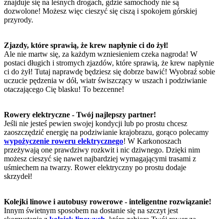
znajduje się na leśnych drogach, gdzie samochody nie są
dozwolone! Możesz więc cieszyć się ciszą i spokojem górskiej
przyrody.
Zjazdy, które sprawią, że krew napłynie ci do żył!
Ale nie martw się, za każdym wzniesieniem czeka nagroda! W
postaci długich i stromych zjazdów, które sprawią, że krew napłynie
ci do żył! Tutaj naprawdę będziesz się dobrze bawić! Wyobraź sobie
uczucie pędzenia w dół, wiatr świszczący w uszach i podziwianie
otaczającego Cię blasku! To bezcenne!
Rowery elektryczne - Twój najlepszy partner!
Jeśli nie jesteś pewien swojej kondycji lub po prostu chcesz
zaoszczędzić energię na podziwianie krajobrazu, gorąco polecamy
wypożyczenie roweru elektrycznego
! W Karkonoszach
przeżywają one prawdziwy rozkwit i nic dziwnego. Dzięki nim
możesz cieszyć się nawet najbardziej wymagającymi trasami z
uśmiechem na twarzy. Rower elektryczny po prostu dodaje
skrzydeł!
Kolejki linowe i autobusy rowerowe - inteligentne rozwiązanie!
Innym świetnym sposobem na dostanie się na szczyt jest