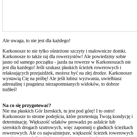
Ale uwaga, to nie jest dla każdego!
Karkonosze to nie tylko ośnieżone szczyty i malownicze domki.
Karkonosze to także raj dla rowerzystów! Ale powiedzmy sobie
jasno od samego początku - jazda na rowerze w Karkonoszach nie
jest dla każdego! Jeśli szukasz płaskich ścieżek rowerowych i
relaksujących przejażdżek, możesz być na złej drodze. Karkonosze
wystawią Cię na próbę! Ale jeśli lubisz wyzwania, uwielbiasz
adrenalinę i pragniesz niezapomnianych widoków, to dobrze
trafiłeś!
Na co się przygotować?
Nie ma płaskich Gór Izerskich, tu jest pod górę! I to ostro!
Karkonosze to strome podejścia, które przetestują Twoją kondycję i
determinację. Większość szlaków prowadzi po asfalcie lub
szerokich drogach szutrowych, więc zapomnij o gładkich ścieżkach
rowerowych. Ale co najważniejsze, większość ścieżek rowerowych